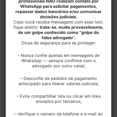
profissionais NÃO realizam contato por
Por
trine
/
26 de abril de 2021
WhatsApp para solicitar pagamentos,
repassar dados bancários e/ou comunicar
decisões judiciais.
Caso você receba mensagens com esse teor,
fique atento:
trata-se, muito provavelmente,
Aplicação:
Fixação em telhas metálicas ou policarbonato
de um golpe conhecido como “golpe do
falso advogado”.
Descrição:
Fixação em telhas metálicas ou
Dicas de segurança para se proteger:
policarbonato
– Nunca confie apenas em mensagens de
WhatsApp — sempre confirme com o
Informações
advogado por outro canal;
Código
27320208.ZN
– Desconfie de pedidos de pagamento
antecipado para liberar valores judiciais;
Revestimento
Aluseal Super
Rotação (RPM)
1800
– Evite compartilhar tela ou clicar em links
enviados por terceiros;
Capacidade de Furação
6,35
(mm)
– Verifique o número de telefone e e-mail do