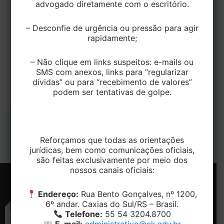
advogado diretamente com o escritório.
Dimensões (mm)
6,3×38
– Desconfie de urgência ou pressão para agir
Embalagem Padrão
1500
rapidamente;
(Peças)
Arruelas Médias ou
– Não clique em links suspeitos: e-mails ou
Opcional
SMS com anexos, links para “regularizar
Grande
dívidas” ou para “recebimento de valores”
podem ser tentativas de golpe.
PREVIOUS
NEXT
Reforçamos que todas as orientações
jurídicas, bem como comunicações oficiais,
são feitas exclusivamente por meio dos
nossos canais oficiais:
Endereço:
Rua Bento Gonçalves, nº 1200,
6º andar. Caxias do Sul/RS – Brasil.
Telefone:
55 54 3204.8700