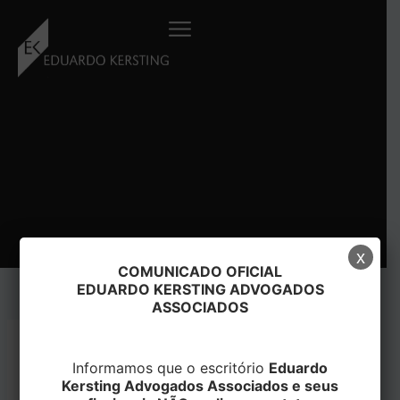
Ir
para
o
conteúdo
x
COMUNICADO OFICIAL
EDUARDO KERSTING ADVOGADOS
ASSOCIADOS
Parafuso Autoperfurantes
Informamos que o escritório
Eduardo
1/4-14×1.1/2″
Kersting Advogados Associados e seus