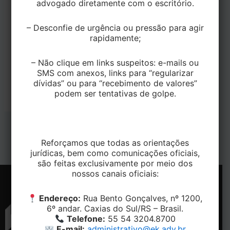
advogado diretamente com o escritório.
Dimensões (mm)
6,0×110
Embalagem Padrão
– Desconfie de urgência ou pressão para agir
500
rapidamente;
(Peças)
Arruelas Médias ou
– Não clique em links suspeitos: e-mails ou
Opcional
Grandes
SMS com anexos, links para “regularizar
dívidas” ou para “recebimento de valores”
podem ser tentativas de golpe.
PREVIOUS
NEXT
Reforçamos que todas as orientações
jurídicas, bem como comunicações oficiais,
são feitas exclusivamente por meio dos
nossos canais oficiais:
Endereço:
Rua Bento Gonçalves, nº 1200,
6º andar. Caxias do Sul/RS – Brasil.
Telefone:
55 54 3204.8700
E-mail:
administrativo@ek.adv.br