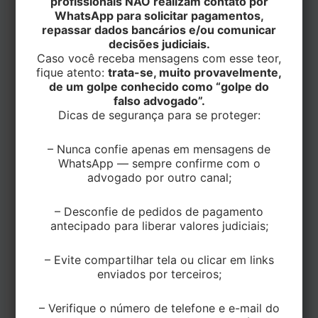
profissionais NÃO realizam contato por
LANÇAMENTO
WhatsApp para solicitar pagamentos,
repassar dados bancários e/ou comunicar
Por
trine
/
27 de abril de 2021
decisões judiciais.
Caso você receba mensagens com esse teor,
fique atento:
trata-se, muito provavelmente,
de um golpe conhecido como “golpe do
falso advogado”.
Aplicação:
Fixação de telhas termoacústicas em
Dicas de segurança para se proteger:
estrutura de madeira.
– Nunca confie apenas em mensagens de
Descrição:
Fixação de telhas termoacústicas em
WhatsApp — sempre confirme com o
estrutura de madeira.
advogado por outro canal;
Informações
– Desconfie de pedidos de pagamento
antecipado para liberar valores judiciais;
Código
21521328.ZN
– Evite compartilhar tela ou clicar em links
Revestimento
Aluseal Super
enviados por terceiros;
Rotação (RPM)
1800
– Verifique o número de telefone e e-mail do