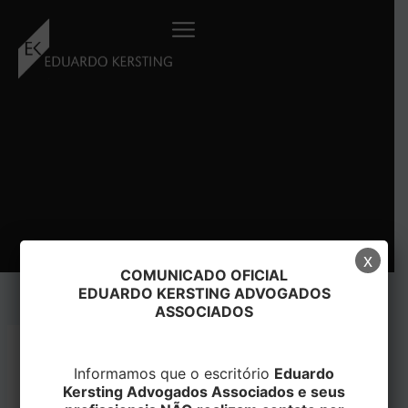
Ir
para
o
conteúdo
x
COMUNICADO OFICIAL
EDUARDO KERSTING ADVOGADOS
ASSOCIADOS
Parafuso Autoatarraxantes
Informamos que o escritório
Eduardo
6,0×110 Ponta Agulha
Kersting Advogados Associados e seus