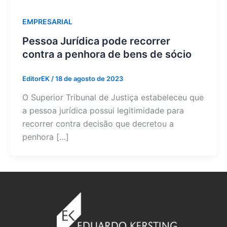
EMPRESARIAL
Pessoa Jurídica pode recorrer
contra a penhora de bens de sócio
EditorEK
/
18 de agosto de 2023
O Superior Tribunal de Justiça estabeleceu que
a pessoa jurídica possui legitimidade para
recorrer contra decisão que decretou a
penhora […]