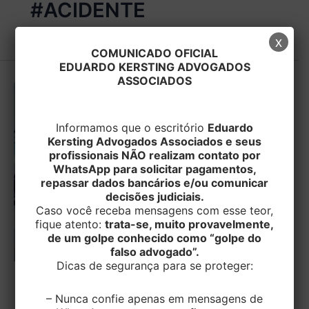
#ACIDENTE
x
COMUNICADO OFICIAL
EDUARDO KERSTING ADVOGADOS
ASSOCIADOS
Informamos que o escritório
Eduardo
Kersting Advogados Associados e seus
profissionais NÃO realizam contato por
WhatsApp para solicitar pagamentos,
repassar dados bancários e/ou comunicar
decisões judiciais.
Caso você receba mensagens com esse teor,
fique atento:
trata-se, muito provavelmente,
de um golpe conhecido como “golpe do
falso advogado”.
Dicas de segurança para se proteger:
TRABALHISTA
– Nunca confie apenas em mensagens de
Almoxarife que causou acidente ao