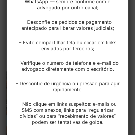
WhatsApp — sempre confirme com o
dirigir máquina em alta velocidade não
advogado por outro canal;
receberá indenização, decide TRT-4
– Desconfie de pedidos de pagamento
EditorEK
/
4 de março de 2025
antecipado para liberar valores judiciais;
Um almoxarife que sofreu um acidente de trabalho
– Evite compartilhar tela ou clicar em links
ao operar uma máquina em alta velocidade dentro
enviados por terceiros;
do depósito de uma […]
– Verifique o número de telefone e e-mail do
advogado diretamente com o escritório.
– Desconfie de urgência ou pressão para agir
rapidamente;
– Não clique em links suspeitos: e-mails ou
SMS com anexos, links para “regularizar
dívidas” ou para “recebimento de valores”
podem ser tentativas de golpe.