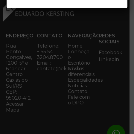
ENDEREÇO
CONTATO
NAVEGAÇÃO
REDES
SOCIAIS
Rua
Telefone:
Home
Bento
+ 55 54-
Conheça
Facebook
Gonçalves,
3204.8700
o
Linkedin
1200, 5º e
Email:
Escritório
6º andar -
contato@ek.adv.br
Nossos
Centro.
diferenciais
Caxias do
Especialidades
Notícias
Sul/RS
Contato
CEP:
Fale com
95020-412
o DPO
Acessar
Mapa