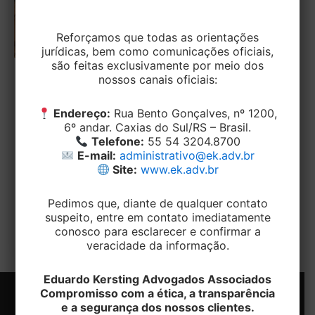
Reforçamos que todas as orientações
jurídicas, bem como comunicações oficiais,
são feitas exclusivamente por meio dos
nossos canais oficiais:
TRABALHISTA
Carpinteiro autônomo que caiu do
Endereço:
Rua Bento Gonçalves, nº 1200,
telhado tem indenização negada, por
6º andar. Caxias do Sul/RS – Brasil.
existir culpa exclusiva da vítima
Telefone:
55 54 3204.8700
E-mail:
administrativo@ek.adv.br
Site:
www.ek.adv.br
EditorEK
/
31 de maio de 2023
Um carpinteiro autônomo sofreu grave acidente
Pedimos que, diante de qualquer contato
por não estar utilizando cordas de segurança
suspeito, entre em contato imediatamente
durante a manutenção de um telhado e
conosco para esclarecer e confirmar a
veracidade da informação.
Eduardo Kersting Advogados Associados
Compromisso com a ética, a transparência
e a segurança dos nossos clientes.