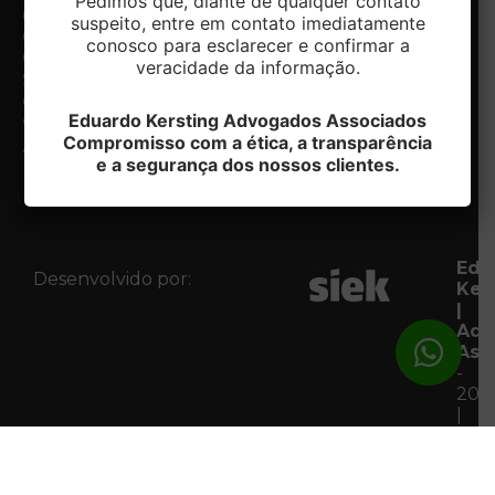
Pedimos que, diante de qualquer contato
6º andar -
contato@ek.adv.br
Nossos
suspeito, entre em contato imediatamente
Centro.
diferenciais
conosco para esclarecer e confirmar a
Caxias do
Especialidades
veracidade da informação.
Notícias
Sul/RS
Contato
CEP:
Eduardo Kersting Advogados Associados
Fale com
95020-412
o DPO
Compromisso com a ética, a transparência
Acessar
e a segurança dos nossos clientes.
Mapa
Edu
Desenvolvido por:
Ker
|
Adv
Ass
-
202
|
Tod
os
Dire