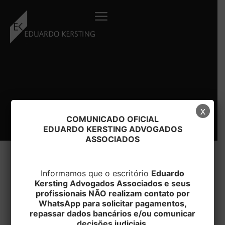
Ir
para
o
conteúdo
x
COMUNICADO OFICIAL
EDUARDO KERSTING ADVOGADOS
ASSOCIADOS
Informamos que o escritório
Eduardo
Kersting Advogados Associados e seus
#B2B
profissionais NÃO realizam contato por
WhatsApp para solicitar pagamentos,
repassar dados bancários e/ou comunicar
decisões judiciais.