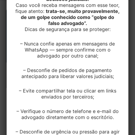
Caso você receba mensagens com esse teor,
fique atento:
trata-se, muito provavelmente,
de um golpe conhecido como “golpe do
falso advogado”.
Dicas de segurança para se proteger:
– Nunca confie apenas em mensagens de
WhatsApp — sempre confirme com o
advogado por outro canal;
– Desconfie de pedidos de pagamento
antecipado para liberar valores judiciais;
– Evite compartilhar tela ou clicar em links
enviados por terceiros;
TRIBUTÁRIO
Reforma Tributária: Split Payment será
– Verifique o número de telefone e e-mail do
opcional no início, restrito ao B2B e
advogado diretamente com o escritório.
implementado somente a partir de
2027
– Desconfie de urgência ou pressão para agir