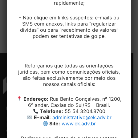
rapidamente;
EditorEK
/
4 de novembro de 2025
– Não clique em links suspeitos: e-mails ou
A Receita Federal confirmou que o sistema de split
SMS com anexos, links para “regularizar
payment, mecanismo de recolhimento automático
dívidas” ou para “recebimento de valores”
de tributos, começará a ser implantado […]
podem ser tentativas de golpe.
Reforçamos que todas as orientações
jurídicas, bem como comunicações oficiais,
são feitas exclusivamente por meio dos
nossos canais oficiais:
Endereço:
Rua Bento Gonçalves, nº 1200,
6º andar. Caxias do Sul/RS – Brasil.
ENDEREÇO
CONTATO
NAVEGAÇÃO
REDES
Telefone:
55 54 3204.8700
SOCIAIS
E-mail:
administrativo@ek.adv.br
Rua
Telefone:
Home
Site:
www.ek.adv.br
Bento
+ 55 54-
Conheça
Facebook
Gonçalves,
3204.8700
o
Linkedin
1200, 5º e
Email:
Escritório