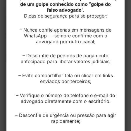
de um golpe conhecido como “golpe do
falso advogado”.
Dicas de segurança para se proteger:
– Nunca confie apenas em mensagens de
WhatsApp — sempre confirme com o
advogado por outro canal;
– Desconfie de pedidos de pagamento
antecipado para liberar valores judiciais;
TRIBUTÁRIO
– Evite compartilhar tela ou clicar em links
enviados por terceiros;
STJ DEFINE BASE DE CÁLCULO DO ITBI
CONFORME VALOR DECLARADO NA
– Verifique o número de telefone e e-mail do
TRANSAÇÃO
advogado diretamente com o escritório.
EditorEK
/
20 de julho de 2022
– Desconfie de urgência ou pressão para agir
A Primeira Seção do Superior Tribunal de Justiça
rapidamente;
(STJ), pelo Tema 1.113, sob o rito dos recursos