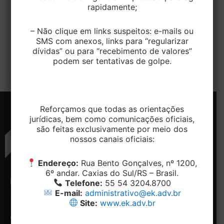
rapidamente;
EditorEK
/
31 de maio de 2023
– Não clique em links suspeitos: e-mails ou
Um carpinteiro autônomo sofreu grave acidente
SMS com anexos, links para “regularizar
por não estar utilizando cordas de segurança
dívidas” ou para “recebimento de valores”
durante a manutenção de um telhado e […]
podem ser tentativas de golpe.
Reforçamos que todas as orientações
jurídicas, bem como comunicações oficiais,
são feitas exclusivamente por meio dos
nossos canais oficiais:
Endereço:
Rua Bento Gonçalves, nº 1200,
6º andar. Caxias do Sul/RS – Brasil.
ENDEREÇO
CONTATO
NAVEGAÇÃO
REDES
Telefone:
55 54 3204.8700
SOCIAIS
E-mail:
administrativo@ek.adv.br
Rua
Telefone:
Home
Site:
www.ek.adv.br
Bento
+ 55 54-
Conheça
Facebook
Gonçalves,
3204.8700
o
Linkedin