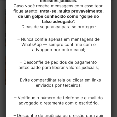
decisões judiciais.
Caso você receba mensagens com esse teor,
fique atento:
trata-se, muito provavelmente,
de um golpe conhecido como “golpe do
falso advogado”.
Dicas de segurança para se proteger:
– Nunca confie apenas em mensagens de
WhatsApp — sempre confirme com o
advogado por outro canal;
– Desconfie de pedidos de pagamento
antecipado para liberar valores judiciais;
– Evite compartilhar tela ou clicar em links
enviados por terceiros;
TRABALHISTA
– Verifique o número de telefone e e-mail do
advogado diretamente com o escritório.
Carpinteiro autônomo que caiu do
telhado tem indenização negada, por
existir culpa exclusiva da vítima
– Desconfie de urgência ou pressão para agir