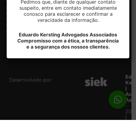
Pedimos que, diante de qualquer contato
1200, 5º e
Email:
Escritório
suspeito, entre em contato imediatamente
6º andar -
contato@ek.adv.br
Nossos
Centro.
diferenciais
conosco para esclarecer e confirmar a
Caxias do
Especialidades
veracidade da informação.
Notícias
Sul/RS
Contato
CEP:
Eduardo Kersting Advogados Associados
Fale com
95020-412
Compromisso com a ética, a transparência
o DPO
Acessar
e a segurança dos nossos clientes.
Mapa
Edu
Desenvolvido por:
Ker
|
Adv
Ass
-
202
|
Tod
os
Dire