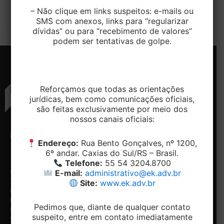
455/2022 e em conformidade com o Código de
– Não clique em links suspeitos: e-mails ou
Processo Civil, as grandes e médias empresas […]
SMS com anexos, links para “regularizar
dívidas” ou para “recebimento de valores”
podem ser tentativas de golpe.
Reforçamos que todas as orientações
jurídicas, bem como comunicações oficiais,
são feitas exclusivamente por meio dos
nossos canais oficiais:
ENDEREÇO
CONTATO
NAVEGAÇÃO
REDES
Endereço:
Rua Bento Gonçalves, nº 1200,
SOCIAIS
6º andar. Caxias do Sul/RS – Brasil.
Rua
Telefone:
Home
Bento
+ 55 54-
Conheça
Telefone:
55 54 3204.8700
Facebook
Gonçalves,
3204.8700
o
E-mail:
administrativo@ek.adv.br
Linkedin
1200, 5º e
Email:
Escritório
Site:
www.ek.adv.br
6º andar -
contato@ek.adv.br
Nossos
Centro.
diferenciais
Pedimos que, diante de qualquer contato
Caxias do
Especialidades
suspeito, entre em contato imediatamente
Notícias
Sul/RS