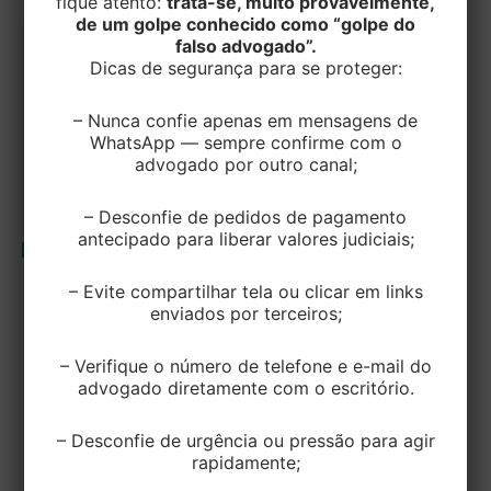
fique atento:
trata-se, muito provavelmente,
de um golpe conhecido como “golpe do
falso advogado”.
Dicas de segurança para se proteger:
– Nunca confie apenas em mensagens de
WhatsApp — sempre confirme com o
advogado por outro canal;
– Desconfie de pedidos de pagamento
antecipado para liberar valores judiciais;
– Evite compartilhar tela ou clicar em links
CIVEL
enviados por terceiros;
Domicílio Judicial: empresas de médio
e grande porte devem realizar cadastro
– Verifique o número de telefone e e-mail do
até o dia 30 de maio
advogado diretamente com o escritório.
EditorEK
/
24 de abril de 2024
– Desconfie de urgência ou pressão para agir
rapidamente;
Conforme determinado pela Resolução nº