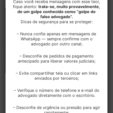
Caso você receba mensagens com esse teor,
fique atento:
trata-se, muito provavelmente,
de um golpe conhecido como “golpe do
falso advogado”.
Dicas de segurança para se proteger:
– Nunca confie apenas em mensagens de
WhatsApp — sempre confirme com o
advogado por outro canal;
– Desconfie de pedidos de pagamento
antecipado para liberar valores judiciais;
– Evite compartilhar tela ou clicar em links
enviados por terceiros;
TRIBUTÁRIO
Lei complementar nº 225/2026: o que
– Verifique o número de telefone e e-mail do
advogado diretamente com o escritório.
as empresas precisam saber sobre o
novo regime do devedor contumaz
– Desconfie de urgência ou pressão para agir
rapidamente;
EditorEK
/
4 de março de 2026