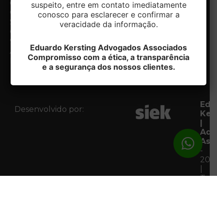
Centro.
diferenciais
suspeito, entre em contato imediatamente
Caxias do
Especialidades
conosco para esclarecer e confirmar a
Notícias
Sul/RS
veracidade da informação.
Contato
CEP:
Fale com
95020-412
Eduardo Kersting Advogados Associados
o DPO
Acessar
Compromisso com a ética, a transparência
Mapa
e a segurança dos nossos clientes.
Edu
Desenvolvido por:
Ker
|
Adv
Ass
-
202
|
Tod
os
Dire
Res