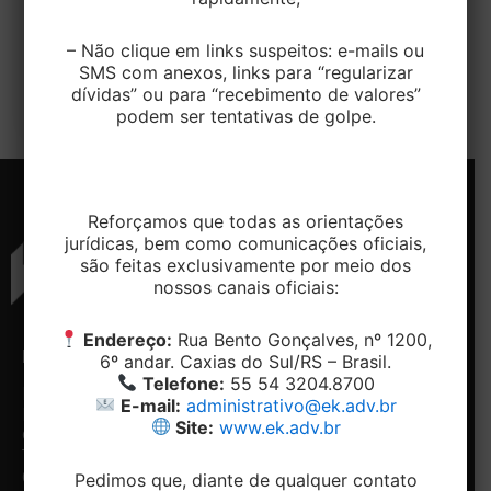
A Lei Complementar nº 225, de 8 de janeiro de
– Não clique em links suspeitos: e-mails ou
2026, instituiu o Código de Defesa do Contribuinte
SMS com anexos, links para “regularizar
e passou […]
dívidas” ou para “recebimento de valores”
podem ser tentativas de golpe.
Reforçamos que todas as orientações
jurídicas, bem como comunicações oficiais,
são feitas exclusivamente por meio dos
nossos canais oficiais:
Endereço:
Rua Bento Gonçalves, nº 1200,
ENDEREÇO
CONTATO
NAVEGAÇÃO
REDES
6º andar. Caxias do Sul/RS – Brasil.
SOCIAIS
Telefone:
55 54 3204.8700
Rua
Telefone:
Home
E-mail:
administrativo@ek.adv.br
Bento
+ 55 54-
Conheça
Facebook
Site:
www.ek.adv.br
Gonçalves,
3204.8700
o
Linkedin
1200, 5º e
Email:
Escritório
6º andar -
contato@ek.adv.br
Nossos
Pedimos que, diante de qualquer contato