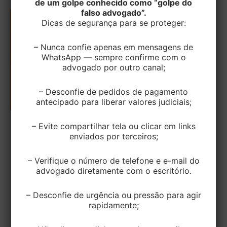
de um golpe conhecido como “golpe do
falso advogado”.
Dicas de segurança para se proteger:
– Nunca confie apenas em mensagens de
WhatsApp — sempre confirme com o
advogado por outro canal;
– Desconfie de pedidos de pagamento
antecipado para liberar valores judiciais;
– Evite compartilhar tela ou clicar em links
TRIBUTÁRIO
enviados por terceiros;
STF limita a alíquota de ICMS sobre
energia elétrica e telecomunicações
– Verifique o número de telefone e e-mail do
advogado diretamente com o escritório.
EditorEK
/
2 de dezembro de 2021
– Desconfie de urgência ou pressão para agir
Em Novembro/2021, o STF reconheceu o direito do
rapidamente;
contribuinte ao recolhimento do ICMS incidente na
energia elétrica e serviços de […]