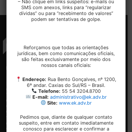
– Não clique em links suspeitos: e-mails ou
SMS com anexos, links para “regularizar
dívidas” ou para “recebimento de valores”
podem ser tentativas de golpe.
Reforçamos que todas as orientações
jurídicas, bem como comunicações oficiais,
são feitas exclusivamente por meio dos
nossos canais oficiais:
ENDEREÇO
CONTATO
NAVEGAÇÃO
REDES
SOCIAIS
Rua
Telefone:
Home
Endereço:
Rua Bento Gonçalves, nº 1200,
Bento
+ 55 54-
Conheça
Facebook
6º andar. Caxias do Sul/RS – Brasil.
Gonçalves,
3204.8700
o
Telefone:
55 54 3204.8700
Linkedin
1200, 5º e
Email:
Escritório
E-mail:
administrativo@ek.adv.br
6º andar -
contato@ek.adv.br
Nossos
Site:
www.ek.adv.br
Centro.
diferenciais
Caxias do
Especialidades
Pedimos que, diante de qualquer contato
Notícias
Sul/RS
suspeito, entre em contato imediatamente
Contato
CEP:
conosco para esclarecer e confirmar a
Fale com
95020-412