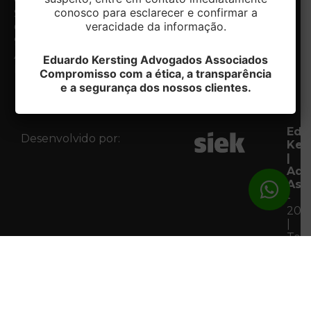
conosco para esclarecer e confirmar a
Notícias
Sul/RS
Contato
veracidade da informação.
CEP:
Fale com
95020-412
o DPO
Acessar
Eduardo Kersting Advogados Associados
Mapa
Compromisso com a ética, a transparência
e a segurança dos nossos clientes.
Edu
Desenvolvido por:
Ker
|
Adv
Ass
-
202
|
Tod
os
Dire
Res