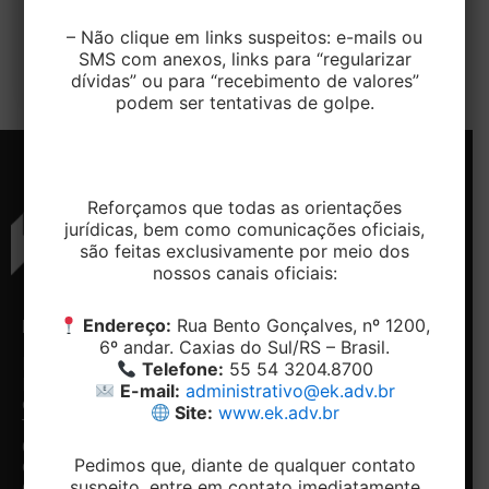
O Carnaval no Brasil é símbolo de folia ou
descanso para grande parte da população, mas o
– Não clique em links suspeitos: e-mails ou
SMS com anexos, links para “regularizar
que muitos não […]
dívidas” ou para “recebimento de valores”
podem ser tentativas de golpe.
Reforçamos que todas as orientações
jurídicas, bem como comunicações oficiais,
são feitas exclusivamente por meio dos
nossos canais oficiais:
Endereço:
Rua Bento Gonçalves, nº 1200,
ENDEREÇO
CONTATO
NAVEGAÇÃO
REDES
6º andar. Caxias do Sul/RS – Brasil.
SOCIAIS
Rua
Telefone:
Home
Telefone:
55 54 3204.8700
Bento
+ 55 54-
Conheça
Facebook
E-mail:
administrativo@ek.adv.br
Gonçalves,
3204.8700
o
Site:
www.ek.adv.br
Linkedin
1200, 5º e
Email:
Escritório
6º andar -
contato@ek.adv.br
Nossos
Pedimos que, diante de qualquer contato
Centro.
diferenciais
suspeito, entre em contato imediatamente
Caxias do
Especialidades