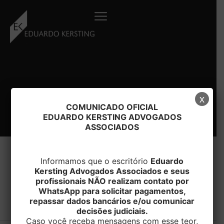
Ir
para
o
conteúdo
x
COMUNICADO OFICIAL
EDUARDO KERSTING ADVOGADOS
ASSOCIADOS
Informamos que o escritório
Eduardo
Kersting Advogados Associados e seus
#facultativo
profissionais NÃO realizam contato por
WhatsApp para solicitar pagamentos,
repassar dados bancários e/ou comunicar
decisões judiciais.
Caso você receba mensagens com esse teor,