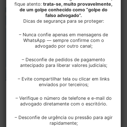
fique atento:
trata-se, muito provavelmente,
de um golpe conhecido como “golpe do
falso advogado”.
Dicas de segurança para se proteger:
– Nunca confie apenas em mensagens de
WhatsApp — sempre confirme com o
advogado por outro canal;
– Desconfie de pedidos de pagamento
antecipado para liberar valores judiciais;
– Evite compartilhar tela ou clicar em links
enviados por terceiros;
TRABALHISTA
– Verifique o número de telefone e e-mail do
Carnaval pode ser feriado, ponto
advogado diretamente com o escritório.
facultativo ou dia normal de trabalho
– Desconfie de urgência ou pressão para agir
EditorEK
/
12 de fevereiro de 2024
rapidamente;