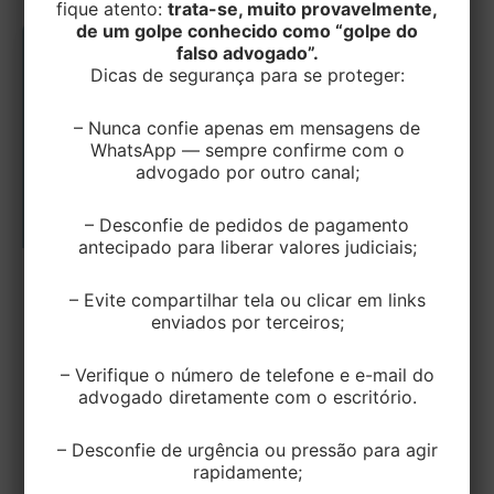
fique atento:
trata-se, muito provavelmente,
de um golpe conhecido como “golpe do
falso advogado”.
Dicas de segurança para se proteger:
– Nunca confie apenas em mensagens de
WhatsApp — sempre confirme com o
advogado por outro canal;
– Desconfie de pedidos de pagamento
antecipado para liberar valores judiciais;
TRIBUTÁRIO
– Evite compartilhar tela ou clicar em links
enviados por terceiros;
Matriz ou Filial com pendência fiscal
impedem a emissão de certidão
negativa para estabelecimento do
– Verifique o número de telefone e e-mail do
advogado diretamente com o escritório.
mesmo grupo
– Desconfie de urgência ou pressão para agir
EditorEK
/
21 de setembro de 2023
rapidamente;
A Primeira Seção do Superior Tribunal de Justiça