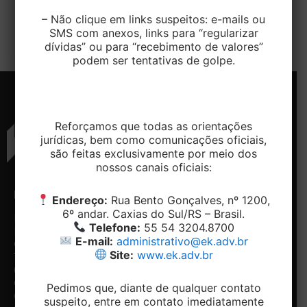
(STJ) chegou a um entendimento unificado sobre a
– Não clique em links suspeitos: e-mails ou
emissão da Certidão Negativa […]
SMS com anexos, links para “regularizar
dívidas” ou para “recebimento de valores”
podem ser tentativas de golpe.
Reforçamos que todas as orientações
jurídicas, bem como comunicações oficiais,
são feitas exclusivamente por meio dos
nossos canais oficiais:
ENDEREÇO
CONTATO
NAVEGAÇÃO
REDES
Endereço:
Rua Bento Gonçalves, nº 1200,
SOCIAIS
6º andar. Caxias do Sul/RS – Brasil.
Rua
Telefone:
Home
Telefone:
55 54 3204.8700
Bento
+ 55 54-
Conheça
Facebook
E-mail:
administrativo@ek.adv.br
Gonçalves,
3204.8700
o
Linkedin
Site:
www.ek.adv.br
1200, 5º e
Email:
Escritório
6º andar -
contato@ek.adv.br
Nossos
Centro.
diferenciais
Pedimos que, diante de qualquer contato
Caxias do
Especialidades
suspeito, entre em contato imediatamente