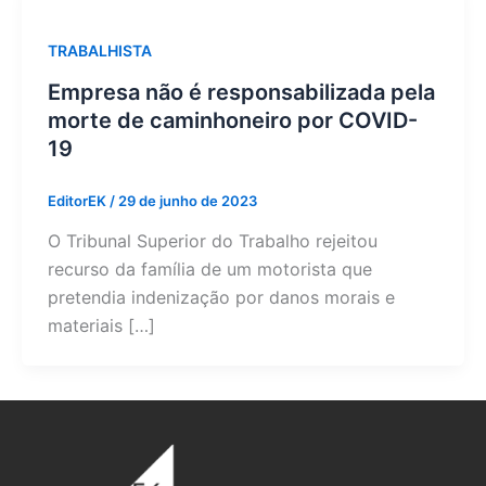
TRABALHISTA
Empresa não é responsabilizada pela
morte de caminhoneiro por COVID-
19
EditorEK
/
29 de junho de 2023
O Tribunal Superior do Trabalho rejeitou
recurso da família de um motorista que
pretendia indenização por danos morais e
materiais […]