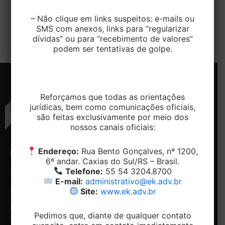
O Superior Tribunal de Justiça confirmou a validade
– Não clique em links suspeitos: e-mails ou
do processo administrativo que levou à aplicação
SMS com anexos, links para “regularizar
de multa ambiental pelo Instituto […]
dívidas” ou para “recebimento de valores”
podem ser tentativas de golpe.
Reforçamos que todas as orientações
jurídicas, bem como comunicações oficiais,
são feitas exclusivamente por meio dos
nossos canais oficiais:
Endereço:
Rua Bento Gonçalves, nº 1200,
ENDEREÇO
CONTATO
NAVEGAÇÃO
REDES
6º andar. Caxias do Sul/RS – Brasil.
SOCIAIS
Rua
Telefone:
Home
Telefone:
55 54 3204.8700
Bento
+ 55 54-
Conheça
E-mail:
administrativo@ek.adv.br
Facebook
Gonçalves,
3204.8700
o
Site:
www.ek.adv.br
Linkedin
1200, 5º e
Email:
Escritório
6º andar -
contato@ek.adv.br
Nossos
Pedimos que, diante de qualquer contato
Centro.
diferenciais