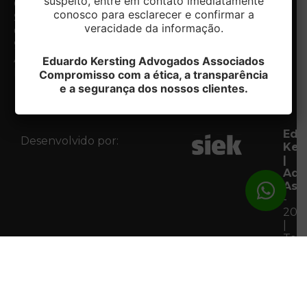
suspeito, entre em contato imediatamente
Caxias do
Especialidades
conosco para esclarecer e confirmar a
Notícias
Sul/RS
veracidade da informação.
Contato
CEP:
Fale com
95020-412
o DPO
Acessar
Eduardo Kersting Advogados Associados
Mapa
Compromisso com a ética, a transparência
e a segurança dos nossos clientes.
Edu
Desenvolvido por:
Ker
|
Adv
Ass
-
202
|
Tod
os
Dire
Res