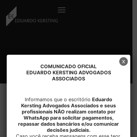
Ir
para
o
conteúdo
x
COMUNICADO OFICIAL
EDUARDO KERSTING ADVOGADOS
ASSOCIADOS
Informamos que o escritório
Eduardo
Kersting Advogados Associados e seus
#ibama
profissionais NÃO realizam contato por
WhatsApp para solicitar pagamentos,
repassar dados bancários e/ou comunicar
decisões judiciais.
Caso você receba mensagens com esse teor,