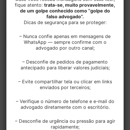
fique atento:
trata-se, muito provavelmente,
de um golpe conhecido como “golpe do
falso advogado”.
Dicas de segurança para se proteger:
– Nunca confie apenas em mensagens de
WhatsApp — sempre confirme com o
advogado por outro canal;
– Desconfie de pedidos de pagamento
antecipado para liberar valores judiciais;
– Evite compartilhar tela ou clicar em links
TRIBUTÁRIO
enviados por terceiros;
Superior Tribunal de Justiça
reconheceu a validade de intimação
– Verifique o número de telefone e e-mail do
por edital que antecedeu aplicação de
advogado diretamente com o escritório.
multa
– Desconfie de urgência ou pressão para agir
EditorEK
/
19 de dezembro de 2023
rapidamente;