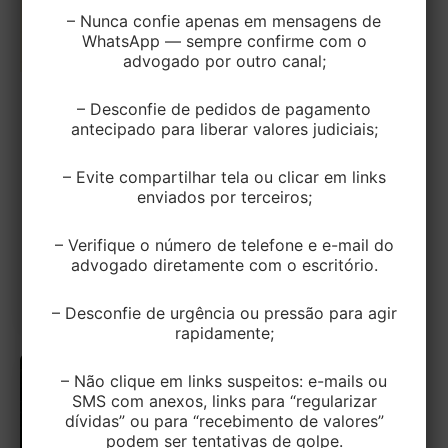
– Nunca confie apenas em mensagens de
WhatsApp — sempre confirme com o
advogado por outro canal;
– Desconfie de pedidos de pagamento
TRIBUTÁRIO
antecipado para liberar valores judiciais;
Regulamentado o Acordo Gaúcho por
Decreto
– Evite compartilhar tela ou clicar em links
enviados por terceiros;
EditorEK
/
17 de julho de 2025
Foi assinado nesta segunda-feira, dia 14 de julho, o
– Verifique o número de telefone e e-mail do
advogado diretamente com o escritório.
decreto que regulamenta o ACORDO GAÚCHO,
instituído pela Lei Estadual nº […]
– Desconfie de urgência ou pressão para agir
rapidamente;
– Não clique em links suspeitos: e-mails ou
SMS com anexos, links para “regularizar
dívidas” ou para “recebimento de valores”
podem ser tentativas de golpe.