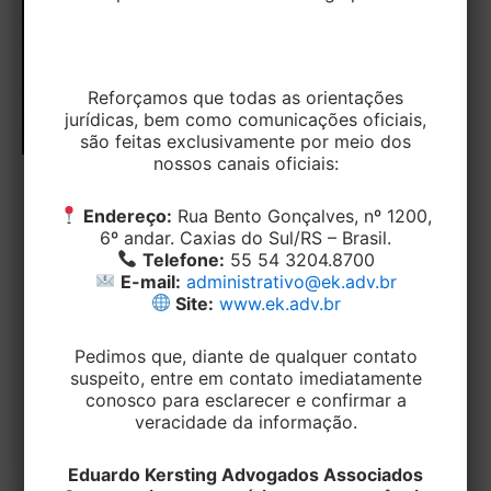
Reforçamos que todas as orientações
jurídicas, bem como comunicações oficiais,
são feitas exclusivamente por meio dos
nossos canais oficiais:
TRIBUTÁRIO
Endereço:
Rua Bento Gonçalves, nº 1200,
Receita publica Programa de
6º andar. Caxias do Sul/RS – Brasil.
Autorregularização relacionada às
Telefone:
55 54 3204.8700
subvenções, com descontos de até
E-mail:
administrativo@ek.adv.br
Site:
www.ek.adv.br
80%
Pedimos que, diante de qualquer contato
EditorEK
/
10 de abril de 2024
suspeito, entre em contato imediatamente
A Receita Federal regulamentou no dia 03 de março
conosco para esclarecer e confirmar a
de 2024 a possibilidade de autorregularização de
veracidade da informação.
débitos relacionados à tributação
Eduardo Kersting Advogados Associados