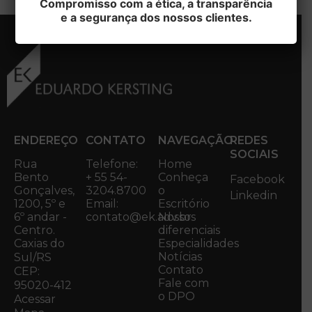
Compromisso com a ética, a transparência
e a segurança dos nossos clientes.
ENDEREÇO
CONTATO
NAVEGAÇÃO
REDES
SOCIAIS
Rua
Telefone:
Home
Bento
+ 55 54-
Conheça
Facebook
Gonçalves,
3204.8700
o
Linkedin
1200, 5º e
Email:
Escritório
6º andar -
contato@ek.adv.br
Nossos
Centro.
diferenciais
Caxias do
Especialidades
Notícias
Sul/RS
Contato
CEP:
Fale com
95020-412
o DPO
Acessar