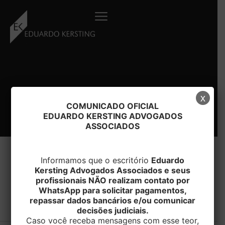
Ir
para
o
conteúdo
x
COMUNICADO OFICIAL
EDUARDO KERSTING ADVOGADOS
ASSOCIADOS
Informamos que o escritório
Eduardo
Kersting Advogados Associados e seus
profissionais NÃO realizam contato por
#impossibilidade
WhatsApp para solicitar pagamentos,
repassar dados bancários e/ou comunicar
decisões judiciais.
Caso você receba mensagens com esse teor,