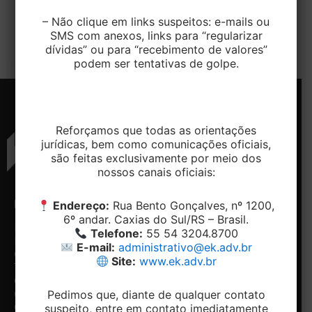
pelas enchentes passarão a emitir atestados para
comprovação de impossibilidade de
– Não clique em links suspeitos: e-mails ou
comparecimento ao trabalho. […]
SMS com anexos, links para “regularizar
dívidas” ou para “recebimento de valores”
podem ser tentativas de golpe.
Reforçamos que todas as orientações
jurídicas, bem como comunicações oficiais,
são feitas exclusivamente por meio dos
nossos canais oficiais:
ENDEREÇO
CONTATO
NAVEGAÇÃO
REDES
Endereço:
Rua Bento Gonçalves, nº 1200,
SOCIAIS
6º andar. Caxias do Sul/RS – Brasil.
Rua
Telefone:
Home
Telefone:
55 54 3204.8700
Bento
+ 55 54-
Conheça
Facebook
E-mail:
administrativo@ek.adv.br
Gonçalves,
3204.8700
o
Linkedin
Site:
www.ek.adv.br
1200, 5º e
Email:
Escritório
6º andar -
contato@ek.adv.br
Nossos
Centro.
diferenciais
Pedimos que, diante de qualquer contato
Caxias do
Especialidades
suspeito, entre em contato imediatamente