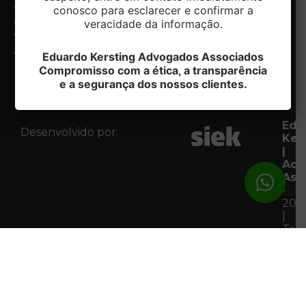
Notícias
Sul/RS
conosco para esclarecer e confirmar a
Contato
CEP:
veracidade da informação.
Fale com
95020-412
o DPO
Acessar
Eduardo Kersting Advogados Associados
Mapa
Compromisso com a ética, a transparência
e a segurança dos nossos clientes.
Edu
Desenvolvido por:
Ker
|
Adv
Ass
-
202
|
Tod
os
Dire
Res