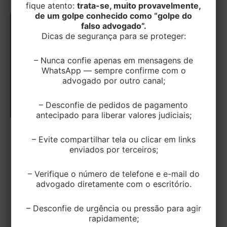
fique atento:
trata-se, muito provavelmente,
de um golpe conhecido como “golpe do
falso advogado”.
Dicas de segurança para se proteger:
– Nunca confie apenas em mensagens de
WhatsApp — sempre confirme com o
advogado por outro canal;
– Desconfie de pedidos de pagamento
antecipado para liberar valores judiciais;
TRABALHISTA
– Evite compartilhar tela ou clicar em links
enviados por terceiros;
Defesa Civil passa a emitir atestado de
impossibilidade de comparecimento ao
– Verifique o número de telefone e e-mail do
trabalho para vítimas das enchentes
advogado diretamente com o escritório.
EditorEK
/
14 de maio de 2024
– Desconfie de urgência ou pressão para agir
As Defesas Civis dos municípios prejudicados
rapidamente;