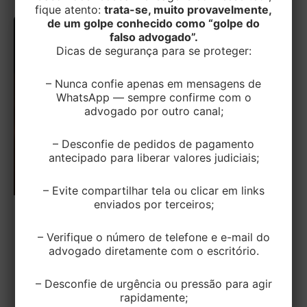
fique atento:
trata-se, muito provavelmente,
de um golpe conhecido como “golpe do
falso advogado”.
Dicas de segurança para se proteger:
– Nunca confie apenas em mensagens de
WhatsApp — sempre confirme com o
advogado por outro canal;
– Desconfie de pedidos de pagamento
antecipado para liberar valores judiciais;
– Evite compartilhar tela ou clicar em links
enviados por terceiros;
TRIBUTÁRIO
– Verifique o número de telefone e e-mail do
Imposto de Renda 2024: possibilidade
advogado diretamente com o escritório.
de dedução de gastos com pilates
– Desconfie de urgência ou pressão para agir
EditorEK
/
8 de abril de 2024
rapidamente;