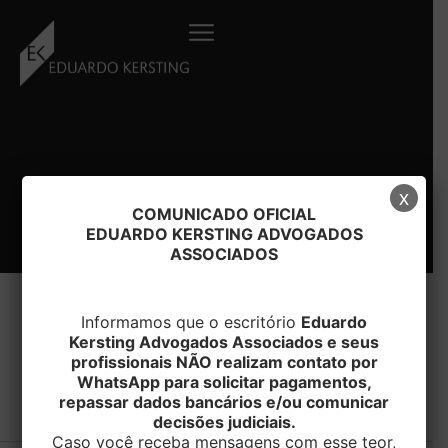
Ir
para
o
conteúdo
x
COMUNICADO OFICIAL
EDUARDO KERSTING ADVOGADOS
ASSOCIADOS
Informamos que o escritório
Eduardo
Kersting Advogados Associados e seus
#IMPOSTODERENDA
profissionais NÃO realizam contato por
WhatsApp para solicitar pagamentos,
repassar dados bancários e/ou comunicar
decisões judiciais.
Caso você receba mensagens com esse teor,