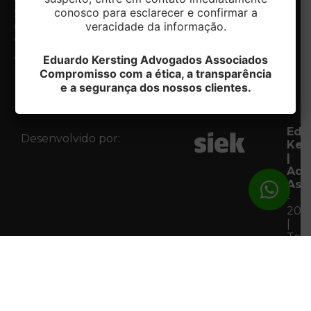
conosco para esclarecer e confirmar a
Notícias
Sul/RS
Contato
veracidade da informação.
CEP:
Fale com
95020-412
o DPO
Acessar
Eduardo Kersting Advogados Associados
Mapa
Compromisso com a ética, a transparência
e a segurança dos nossos clientes.
Edu
Desenvolvido por:
Ker
|
Adv
Ass
-
202
|
Tod
os
Dire
Res