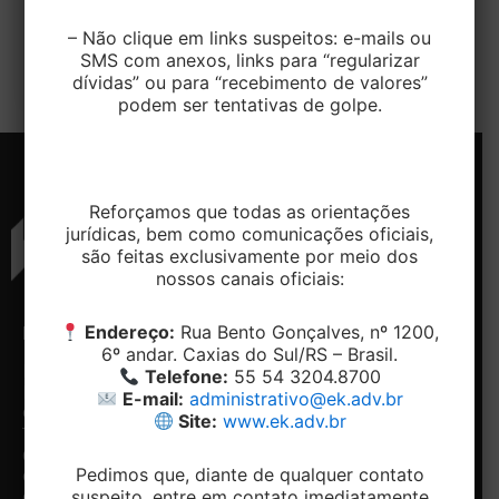
A Receita Federal do Brasil iniciou em 15 de março
de 2024 o período para entrega da Declaração do
– Não clique em links suspeitos: e-mails ou
SMS com anexos, links para “regularizar
Imposto […]
dívidas” ou para “recebimento de valores”
podem ser tentativas de golpe.
Reforçamos que todas as orientações
jurídicas, bem como comunicações oficiais,
são feitas exclusivamente por meio dos
nossos canais oficiais:
Endereço:
Rua Bento Gonçalves, nº 1200,
ENDEREÇO
CONTATO
NAVEGAÇÃO
REDES
6º andar. Caxias do Sul/RS – Brasil.
SOCIAIS
Rua
Telefone:
Home
Telefone:
55 54 3204.8700
Bento
+ 55 54-
Conheça
Facebook
E-mail:
administrativo@ek.adv.br
Gonçalves,
3204.8700
o
Site:
www.ek.adv.br
Linkedin
1200, 5º e
Email:
Escritório
6º andar -
contato@ek.adv.br
Nossos
Pedimos que, diante de qualquer contato
Centro.
diferenciais
suspeito, entre em contato imediatamente
Caxias do
Especialidades