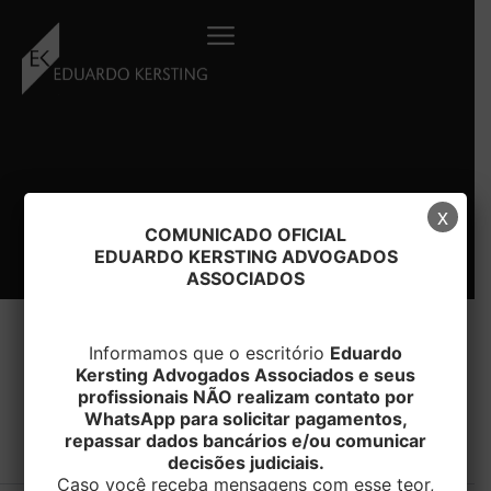
Ir
para
o
conteúdo
x
COMUNICADO OFICIAL
EDUARDO KERSTING ADVOGADOS
ASSOCIADOS
Informamos que o escritório
Eduardo
Kersting Advogados Associados e seus
#LUCROS
profissionais NÃO realizam contato por
WhatsApp para solicitar pagamentos,
repassar dados bancários e/ou comunicar
decisões judiciais.
Caso você receba mensagens com esse teor,