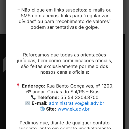
O Supremo Tribunal Federal, em decisão proferida
pelo Ministro Nunes Marques, prorrogou até 31 de
– Não clique em links suspeitos: e-mails ou
SMS com anexos, links para “regularizar
janeiro de 2026 o prazo […]
dívidas” ou para “recebimento de valores”
podem ser tentativas de golpe.
Reforçamos que todas as orientações
jurídicas, bem como comunicações oficiais,
são feitas exclusivamente por meio dos
nossos canais oficiais:
Endereço:
Rua Bento Gonçalves, nº 1200,
ENDEREÇO
CONTATO
NAVEGAÇÃO
REDES
6º andar. Caxias do Sul/RS – Brasil.
SOCIAIS
Rua
Telefone:
Home
Telefone:
55 54 3204.8700
Bento
+ 55 54-
Conheça
Facebook
E-mail:
administrativo@ek.adv.br
Gonçalves,
3204.8700
o
Site:
www.ek.adv.br
Linkedin
1200, 5º e
Email:
Escritório
6º andar -
contato@ek.adv.br
Nossos
Pedimos que, diante de qualquer contato
Centro.
diferenciais
suspeito, entre em contato imediatamente
Caxias do
Especialidades