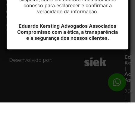
conosco para esclarecer e confirmar a
Notícias
Sul/RS
Contato
veracidade da informação.
CEP:
Fale com
95020-412
o DPO
Acessar
Eduardo Kersting Advogados Associados
Mapa
Compromisso com a ética, a transparência
e a segurança dos nossos clientes.
Edu
Desenvolvido por:
Ker
|
Adv
Ass
-
202
|
Tod
os
Dire
Res