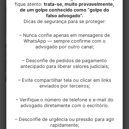
fique atento:
trata-se, muito provavelmente,
de um golpe conhecido como “golpe do
falso advogado”.
Dicas de segurança para se proteger:
– Nunca confie apenas em mensagens de
WhatsApp — sempre confirme com o
advogado por outro canal;
– Desconfie de pedidos de pagamento
antecipado para liberar valores judiciais;
– Evite compartilhar tela ou clicar em links
enviados por terceiros;
TRIBUTÁRIO
– Verifique o número de telefone e e-mail do
STF Prorroga prazopara aprovação de
advogado diretamente com o escritório.
lucros e dividendos
– Desconfie de urgência ou pressão para agir
EditorEK
/
19 de janeiro de 2026
rapidamente;