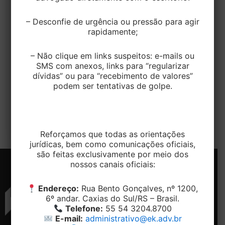
CIVEL
– Desconfie de urgência ou pressão para agir
Emergência médica e carência em
rapidamente;
planos de saúde: A mitigação da
cláusula contratual
– Não clique em links suspeitos: e-mails ou
SMS com anexos, links para “regularizar
dívidas” ou para “recebimento de valores”
EditorEK
/
19 de janeiro de 2026
podem ser tentativas de golpe.
Recentemente, uma decisão liminar proferida pela
Central de Plantão Cível da Comarca de Manaus
trouxe luz a um tema recorrente […]
Reforçamos que todas as orientações
jurídicas, bem como comunicações oficiais,
são feitas exclusivamente por meio dos
nossos canais oficiais:
Endereço:
Rua Bento Gonçalves, nº 1200,
6º andar. Caxias do Sul/RS – Brasil.
Telefone:
55 54 3204.8700
E-mail:
administrativo@ek.adv.br