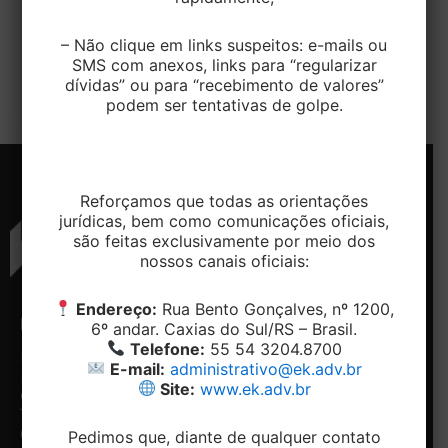
O Superior Tribunal de Justiça (STJ), decidiu que
– Não clique em links suspeitos: e-mails ou
permanecendo o regime de copropriedade sobre
SMS com anexos, links para “regularizar
um imóvel após a partilha, em […]
dívidas” ou para “recebimento de valores”
podem ser tentativas de golpe.
Reforçamos que todas as orientações
jurídicas, bem como comunicações oficiais,
são feitas exclusivamente por meio dos
nossos canais oficiais:
Endereço:
Rua Bento Gonçalves, nº 1200,
ENDEREÇO
CONTATO
NAVEGAÇÃO
REDES
6º andar. Caxias do Sul/RS – Brasil.
SOCIAIS
Telefone:
55 54 3204.8700
Rua
Telefone:
Home
E-mail:
administrativo@ek.adv.br
Bento
+ 55 54-
Conheça
Facebook
Site:
www.ek.adv.br
Gonçalves,
3204.8700
o
Linkedin
1200, 5º e
Email:
Escritório
6º andar -
contato@ek.adv.br
Nossos
Pedimos que, diante de qualquer contato