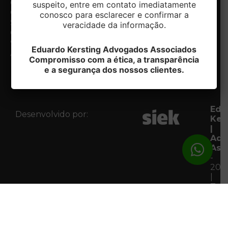
Centro.
diferenciais
suspeito, entre em contato imediatamente
Caxias do
Especialidades
conosco para esclarecer e confirmar a
Notícias
Sul/RS
veracidade da informação.
Contato
CEP:
Fale com
95020-412
Eduardo Kersting Advogados Associados
o DPO
Acessar
Compromisso com a ética, a transparência
Mapa
e a segurança dos nossos clientes.
Edu
Desenvolvido por:
Ker
|
Adv
Ass
-
202
|
Tod
os
Dire
Res