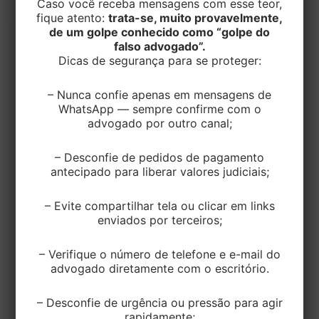
Caso você receba mensagens com esse teor,
fique atento:
trata-se, muito provavelmente,
de um golpe conhecido como “golpe do
falso advogado”.
Dicas de segurança para se proteger:
– Nunca confie apenas em mensagens de
WhatsApp — sempre confirme com o
advogado por outro canal;
– Desconfie de pedidos de pagamento
antecipado para liberar valores judiciais;
– Evite compartilhar tela ou clicar em links
enviados por terceiros;
CIVEL
Herdeiros coproprietários respondem
– Verifique o número de telefone e e-mail do
advogado diretamente com o escritório.
solidariamente por dívida condominial,
mesmo além do quinhão hereditário
– Desconfie de urgência ou pressão para agir
rapidamente;
EditorEK
/
14 de março de 2024