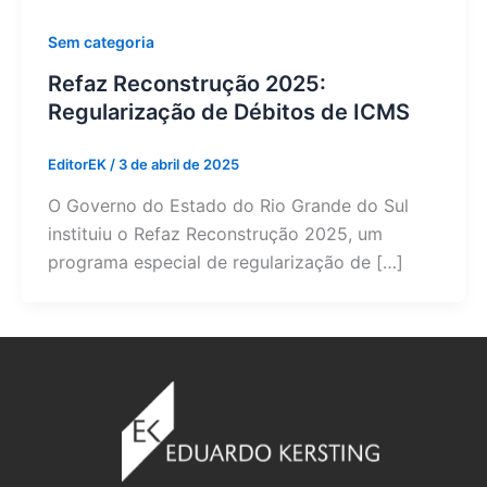
Sem categoria
Refaz Reconstrução 2025:
Regularização de Débitos de ICMS
EditorEK
/
3 de abril de 2025
O Governo do Estado do Rio Grande do Sul
instituiu o Refaz Reconstrução 2025, um
programa especial de regularização de […]