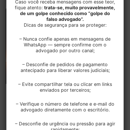
Caso você receba mensagens com esse teor,
fique atento:
trata-se, muito provavelmente,
de um golpe conhecido como “golpe do
falso advogado”.
Dicas de segurança para se proteger:
– Nunca confie apenas em mensagens de
WhatsApp — sempre confirme com o
advogado por outro canal;
– Desconfie de pedidos de pagamento
antecipado para liberar valores judiciais;
– Evite compartilhar tela ou clicar em links
enviados por terceiros;
TRABALHISTA
Gerente de Logística não será
– Verifique o número de telefone e e-mail do
advogado diretamente com o escritório.
indenizado por criar Software para
empresa
– Desconfie de urgência ou pressão para agir
rapidamente;
EditorEK
/
30 de junho de 2025