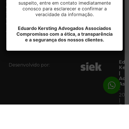
Centro.
diferenciais
suspeito, entre em contato imediatamente
Caxias do
Especialidades
conosco para esclarecer e confirmar a
Notícias
Sul/RS
veracidade da informação.
Contato
CEP:
Fale com
95020-412
Eduardo Kersting Advogados Associados
o DPO
Acessar
Compromisso com a ética, a transparência
Mapa
e a segurança dos nossos clientes.
Edu
Desenvolvido por:
Ker
|
Adv
Ass
-
202
|
Tod
os
Dire
Res