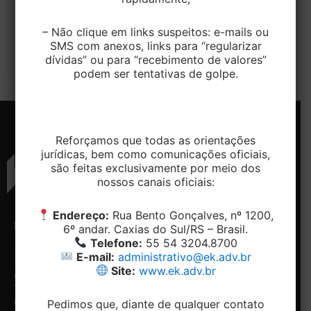
O Tribunal Superior do Trabalho (TST) reverteu as
– Não clique em links suspeitos: e-mails ou
decisões proferidas pelo primeiro e segundo grau e
SMS com anexos, links para “regularizar
absolveu a Reclamada de […]
dívidas” ou para “recebimento de valores”
podem ser tentativas de golpe.
Reforçamos que todas as orientações
jurídicas, bem como comunicações oficiais,
são feitas exclusivamente por meio dos
nossos canais oficiais:
Endereço:
Rua Bento Gonçalves, nº 1200,
ENDEREÇO
CONTATO
NAVEGAÇÃO
REDES
6º andar. Caxias do Sul/RS – Brasil.
SOCIAIS
Telefone:
55 54 3204.8700
Rua
Telefone:
Home
E-mail:
administrativo@ek.adv.br
Bento
+ 55 54-
Conheça
Facebook
Site:
www.ek.adv.br
Gonçalves,
3204.8700
o
Linkedin
1200, 5º e
Email:
Escritório
6º andar -
contato@ek.adv.br
Nossos
Pedimos que, diante de qualquer contato