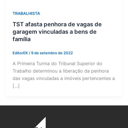
TRABALHISTA
TST afasta penhora de vagas de
garagem vinculadas a bens de
família
EditorEK
/
9 de setembro de 2022
A Primeira Turma do Tribunal Superior do
Trabalho determinou a liberação da penhora
das vagas vinculadas a imóveis pertencentes a
[…]