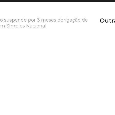
no suspende por 3 meses obrigação de
Outr
m Simples Nacional