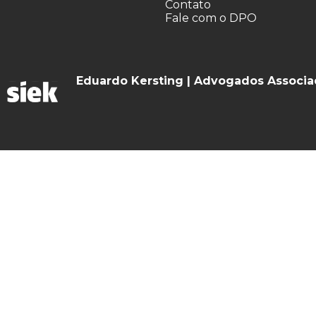
Contato
Fale com o DPO
Eduardo Kersting | Advogados Associ
O Escritório
Especialidades
Contato