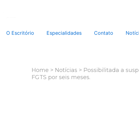
Ir
para
o
conteúdo
O Escritório
Especialidades
Contato
Notíc
Home
>
Notícias
> Possibilitada a sus
FGTS por seis meses.