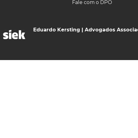
Fale com o DPO
Eduardo Kersting | Advogados Associ
O Escritório
Especialidades
Contato
Notícias