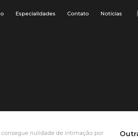
io
Especialidades
Contato
Notícias
 consegue nulidade de intimação por
Outr