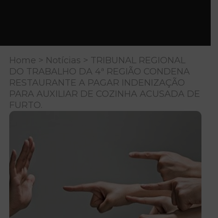
Home
>
Notícias
> TRIBUNAL REGIONAL
DO TRABALHO DA 4ª REGIÃO CONDENA
RESTAURANTE A PAGAR INDENIZAÇÃO
PARA AUXILIAR DE COZINHA ACUSADA DE
FURTO.