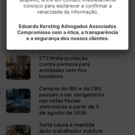
conosco para esclarecer e confirmar a
colegas no fechamento de caixa.
veracidade da informação.
Fonte: Tribunal Regional do Trabalho da 4ª Região.
Eduardo Kersting Advogados Associados
Compromisso com a ética, a transparência
e a segurança dos nossos clientes.
Outras Publicações
STJ limita proteção
contra penhora para
entidades sem fins
lucrativos
Campos do IBS e da CBS
passam a ser obrigatórios
nas notas fiscais
eletrônicas a partir de 3
de agosto de 2026
Justa causa é mantida
após trabalhador publicar