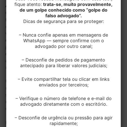
ACUSADA DE FURTO.
fique atento:
trata-se, muito provavelmente,
de um golpe conhecido como “golpe do
Contratada em novembro de 2017 para exercer a
falso advogado”.
função de auxiliar de cozinha, a autora também foi
Dicas de segurança para se proteger:
designada para realizar o fechamento do caixa uma
vez por semana e aos domingos do mês. Em 2019, a
– Nunca confie apenas em mensagens de
ex-funcionária foi dispensada de suas funções, sem
WhatsApp — sempre confirme com o
advogado por outro canal;
justa causa, devido ao desaparecimento de um
envelope com certa quantia em dinheiro. Alega a
– Desconfie de pedidos de pagamento
autora, que ocorreu um caso de discriminação, pois a
antecipado para liberar valores judiciais;
mesma, havia cumprido pena por receptação.
– Evite compartilhar tela ou clicar em links
Uma ex-empregada que estava presente na reunião
enviados por terceiros;
realizada pelo proprietário do restaurante, no dia do
suposto furto, confirmou que a dispensa foi baseada
– Verifique o número de telefone e e-mail do
na suspeita, já que a autora era a única funcionária
advogado diretamente com o escritório.
com antecedentes criminais.
– Desconfie de urgência ou pressão para agir
Para a Juíza Elizabeth Bacin Hermes, da 1ª Vara do
rapidamente;