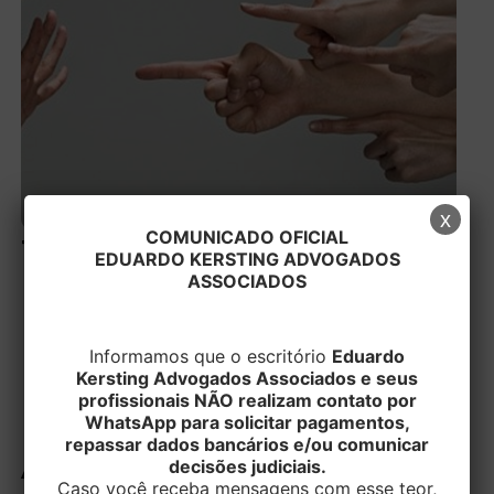
x
COMUNICADO OFICIAL
TRIBUNAL REGIONAL
EDUARDO KERSTING ADVOGADOS
ASSOCIADOS
DO TRABALHO DA 4ª
REGIÃO CONDENA
Informamos que o escritório
Eduardo
RESTAURANTE A PAGAR
Kersting Advogados Associados e seus
profissionais NÃO realizam contato por
INDENIZAÇÃO PARA
WhatsApp para solicitar pagamentos,
repassar dados bancários e/ou comunicar
AUXILIAR DE COZINHA
decisões judiciais.
Caso você receba mensagens com esse teor,