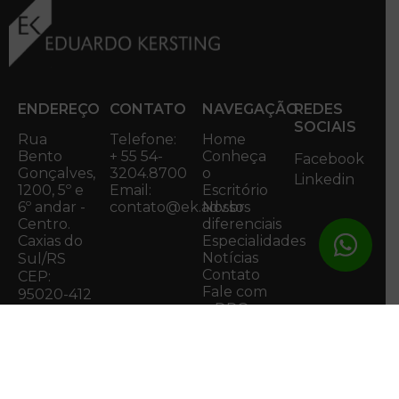
ENDEREÇO
CONTATO
NAVEGAÇÃO
REDES
SOCIAIS
Rua
Telefone:
Home
Bento
+ 55 54-
Conheça
Facebook
Gonçalves,
3204.8700
o
Linkedin
1200, 5º e
Email:
Escritório
6º andar -
contato@ek.adv.br
Nossos
Centro.
diferenciais
Caxias do
Especialidades
Notícias
Sul/RS
Contato
CEP:
Fale com
95020-412
o DPO
Acessar
Mapa