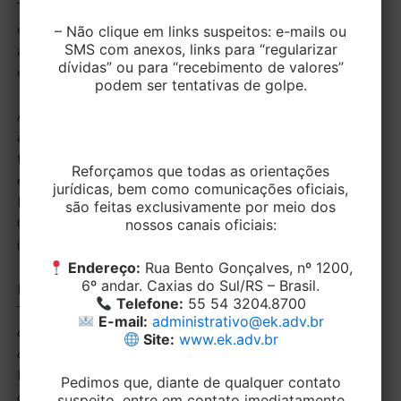
Trabalho de Santa Maria, houve a condução errônea
da solução do problema. Afirmou que a autora foi
– Não clique em links suspeitos: e-mails ou
SMS com anexos, links para “regularizar
acusada, sem provas, violando a sua honra, moral e
dívidas” ou para “recebimento de valores”
dignidade.
podem ser tentativas de golpe.
Alega João Paulo Lucena, desembargador relator do
acórdão, que foi comprovado através de prova
testemunhal produzida que a demissão originou-se
Reforçamos que todas as orientações
em suspeitas. O magistrado utilizou a Constituição
jurídicas, bem como comunicações oficiais,
Federal, mais precisamente o art. 5º, incisos V e X e o
são feitas exclusivamente por meio dos
nossos canais oficiais:
Código Civil arts. 186 e 927 para alegar o direito de
indenização por dano moral à ex-funcionária.
Endereço:
Rua Bento Gonçalves, nº 1200,
6º andar. Caxias do Sul/RS – Brasil.
Deste modo, a decisão proferida pela 4ª Turma do
Telefone:
55 54 3204.8700
Tribunal Regional do Trabalho da 4ª Região,
E-mail:
administrativo@ek.adv.br
concordou, por maioria, indenizar a funcionária na
Site:
www.ek.adv.br
quantia R$ 6 mil reais, fixada pela juíza Elizabeth.
Houve, ainda, condenação de acréscimo de 20% para
Pedimos que, diante de qualquer contato
cada dia em que a trabalhadora substituiu seus
suspeito, entre em contato imediatamente