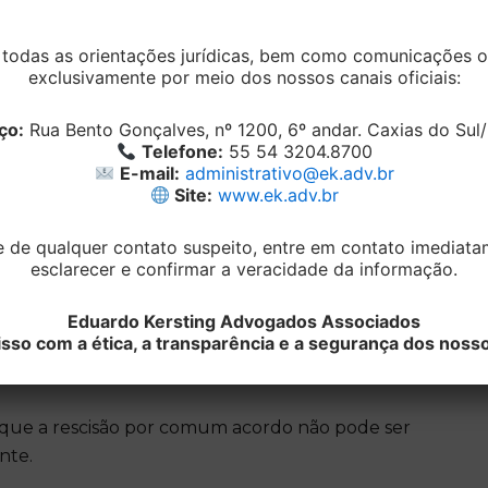
tratual ingressou com reclamação trabalhista,
odas as orientações jurídicas, bem como comunicações ofi
 saiu do emprego. A argumentação exarada foi
exclusivamente por meio dos nossos canais oficiais:
ando da rescisão, porém isso não significa que
stentou que a rescisão ocorreu sem a
ço:
Rua Bento Gonçalves, nº 1200, 6º andar. Caxias do Sul/R
ida, de acordo com o art. 500 da CLT.
Telefone:
55 54 3204.8700
E-mail:
administrativo@ek.adv.br
Site:
www.ek.adv.br
olheu o pedido da funcionária e determinou o
o período de estabilidade. No entanto, o
e de qualquer contato suspeito, entre em contato imediat
e a intensão dela de se desligar era evidente,
esclarecer e confirmar a veracidade da informação.
ador que os pedidos de dispensa foram
 não podia “pedir conta”, porque precisava do
Eduardo Kersting Advogados Associados
o poderia cumprir o aviso-prévio por ter
o com a ética, a transparência e a segurança dos nosso
que a rescisão por comum acordo não pode ser
nte.