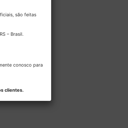
ciais, são feitas
S – Brasil.
amente conosco para
s clientes.