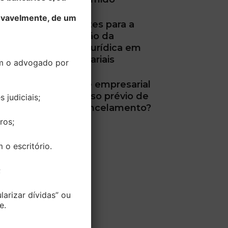
rovavelmente, de um
STJ define limites para a
desconsideração da
personalidade jurídica em
dívidas empresariais
m o advogado por
Plano de saúde empresarial
pode cobrar aviso prévio de
 judiciais;
60 dias para cancelamento?
ros;
o escritório.
;
larizar dívidas” ou
e.