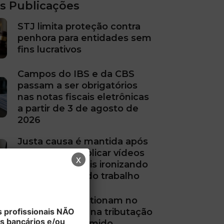
s Publicações
STJ limita proteção contra
penhora para entidades sem
fins lucrativos
Campos do IBS e da CBS
passam a ser obrigatórios
nas notas fiscais eletrônicas
a partir de 3 de agosto de
2026
Justa causa é mantida após
trabalhador publicar vídeos
x
nas redes sociais ironizando
afastamentos do trabalho
Empresas questionam no
 profissionais NÃO
STF mudanças na tributação
s bancários e/ou
do Lucro Presumido