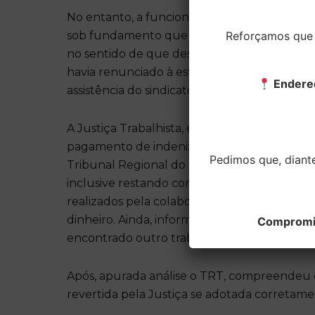
No entanto, a funcionária após rescisão con
Reforçamos que t
sob fundamento que estava grávida quando
no sentido de que desconhecia a gravidez qu
havia renunciado à estabilidade. Também su
Endere
assistência do sindicato, o que tornaria invál
A Justiça Trabalhista, em primeiro grau, ac
pagamento de indenização correspondente a
Pedimos que, diant
Tribunal Regional do Trabalho considerou qu
inclusive restando comprovado pelo empreg
realizados pela colaboradora, onde dizia que
dinheiro. Ainda, informa à Reclamada que nã
Compromiss
encontrado outro trabalho.
Após, apurada análise o TRT, compreendeu 
revertida pela Justiça se adotada corretame