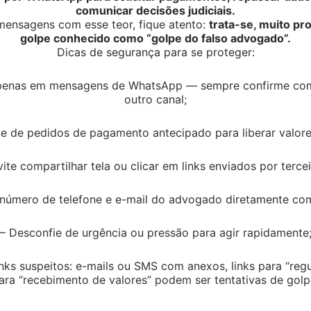
comunicar decisões judiciais.
ensagens com esse teor, fique atento:
trata-se, muito p
ATO POR MÚTUO
golpe conhecido como “golpe do falso advogado”.
Dicas de segurança para se proteger:
HOMOLOGAÇÃO DE
apenas em mensagens de WhatsApp — sempre confirme co
outro canal;
alho considerou válida a rescisão contratual
da e empregador, sem necessidade de
e de pedidos de pagamento antecipado para liberar valores
vite compartilhar tela ou clicar em links enviados por tercei
contra decisão que havia rejeitado seu pedido
o número de telefone e e-mail do advogado diretamente com 
 de indenização correspondente.
– Desconfie de urgência ou pressão para agir rapidamente
criada na Reforma Trabalhista (
Lei 13.467/2017
).
-prévio (se indenizado), indenização de 20%
nks suspeitos: e-mails ou SMS com anexos, links para “regu
o de Serviço (FGTS) e acesso a até 80% do
ara “recebimento de valores” podem ser tentativas de golp
outras parcelas.