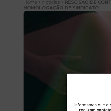
Home
>
Notícias
>
RESCISÃO DE CON
HOMOLOGAÇÃO DE SINDICATO
Informamos que o e
realizam contat