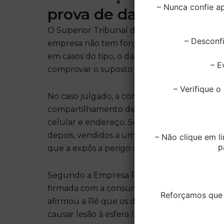
– Nunca confie 
prova de dano
O Superior Tribunal de Justiça estabelece
– Desconfi
empresa não tem força, por si só, para gerar
em casos do tipo, o dano moral não será pre
– E
comprovar o suposto dano causado pela exp
– Verifique 
No caso julgado, a consumidora alegou ter 
compartilhamento de dados pessoais como n
celular e endereço. Segundo ela, os dados f
depois, vendidos a um grande número de pes
– Não clique em li
p
que a expôs a perigo de fraude.
Segundo a Empresa Ré, o vazamento resultou
firmada com a consumidora, o que justificar
Reforçamos que t
afirmou a Ré que os dados vazados não eram se
causar lesão à esfera íntima da autora.