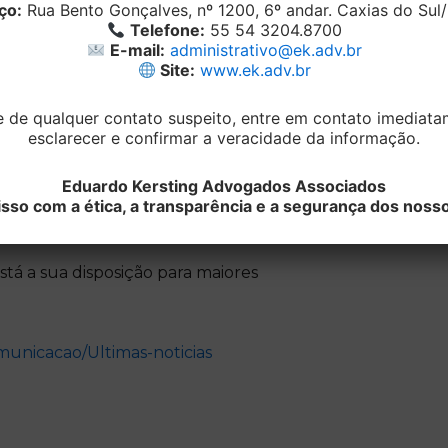
ço:
Rua Bento Gonçalves, nº 1200, 6º andar. Caxias do Sul/R
Telefone:
55 54 3204.8700
u que os dados vazados foram aqueles que se
E-mail:
administrativo@ek.adv.br
ndo de dados sensíveis,
“não sendo, portanto,
Site:
www.ek.adv.br
r terceiro em nada violaria o direito de
e de qualquer contato suspeito, entre em contato imediat
esclarecer e confirmar a veracidade da informação.
lar dos dados apresente evidências de prejuízo
Eduardo Kersting Advogados Associados
de terceiros para a configuração de dano
o com a ética, a transparência e a segurança dos nosso
á a sua disposição para maiores
omunicacao/Ultimas-noticias