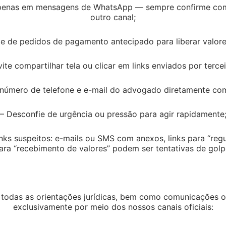
apenas em mensagens de WhatsApp — sempre confirme co
outro canal;
u que o vazamento de dados pessoais por uma
e de pedidos de pagamento antecipado para liberar valores
 dano moral indenizável ao consumidor. Assim,
sumido, cabendo ao titular dos dados
vite compartilhar tela ou clicar em links enviados por tercei
osição de informações.
o número de telefone e e-mail do advogado diretamente com 
sofrido danos morais devido ao “vazamento” e
ome completo, RG, idade, telefones fixo e
– Desconfie de urgência ou pressão para agir rapidamente
oram acessados no sistema da concessionária e,
soas sem relação comercial entre as partes, o
nks suspeitos: e-mails ou SMS com anexos, links para “regu
ara “recebimento de valores” podem ser tentativas de golp
 da ação de terceiro, estranho à relação
ia a excludente de responsabilidade. Ademais,
odas as orientações jurídicas, bem como comunicações ofi
nsíveis, assim, tal fato não poderia, por si só,
exclusivamente por meio dos nossos canais oficiais: