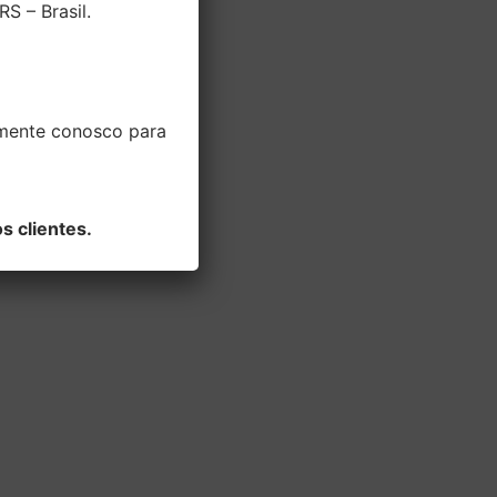
S – Brasil.
amente conosco para
s clientes.