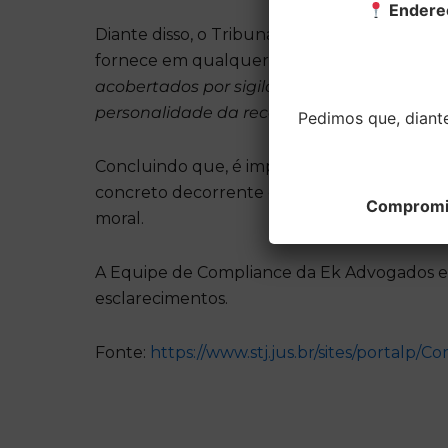
Endere
Diante disso, o Tribunal ao decidir entende
fornece em qualquer cadastro, não se trata
acobertados por sigilo, e o conhecimento po
personalidade da recorrida”.
Pedimos que, diant
Concluindo que, é imprescindível que o titu
concreto decorrente do vazamento e acesso 
Compromiss
moral.
A Equipe de Compliance da Ek Advogados est
esclarecimentos.
Fonte:
https://www.stj.jus.br/sites/portalp/C