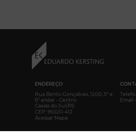
ENDEREÇO
CONT
Rua Bento Gonçalves, 1200, 5º e
Telefo
6º andar - Centro.
Email:
Caxias do Sul/RS
CEP: 95020-412
Acessar Mapa