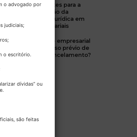
m o advogado por
STJ define limites para a
desconsideração da
personalidade jurídica em
 judiciais;
dívidas empresariais
ros;
Plano de saúde empresarial
pode cobrar aviso prévio de
o escritório.
60 dias para cancelamento?
;
larizar dívidas” ou
e.
ciais, são feitas