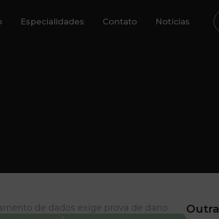
o
Especialidades
Contato
Notícias
amento de dados exige prova de dano
Outra