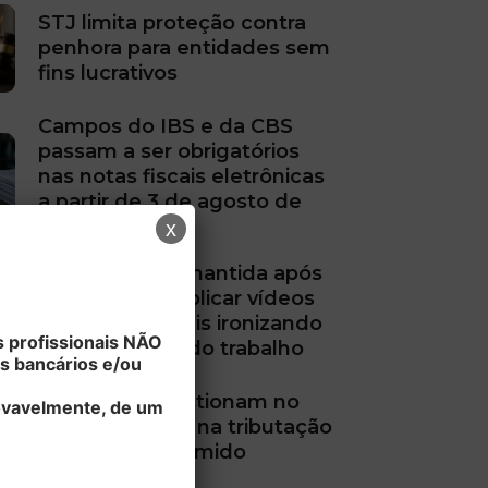
STJ limita proteção contra
penhora para entidades sem
fins lucrativos
Campos do IBS e da CBS
passam a ser obrigatórios
nas notas fiscais eletrônicas
a partir de 3 de agosto de
2026
x
Justa causa é mantida após
trabalhador publicar vídeos
nas redes sociais ironizando
 profissionais NÃO
afastamentos do trabalho
s bancários e/ou
Empresas questionam no
rovavelmente, de um
STF mudanças na tributação
do Lucro Presumido