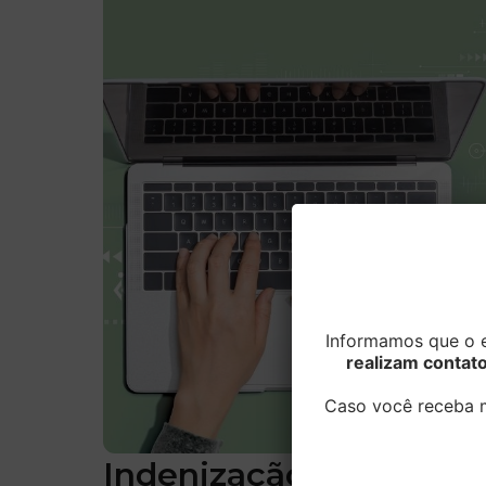
Informamos que o e
realizam contat
Caso você receba m
Indenização por vazam