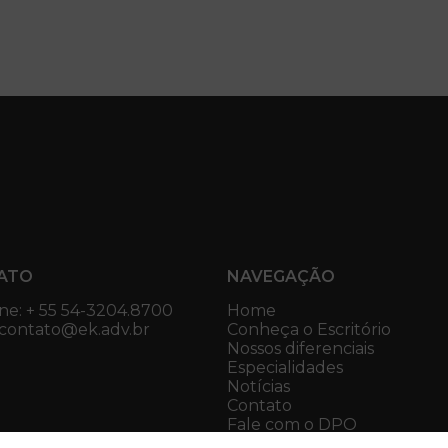
ATO
NAVEGAÇÃO
ne: + 55 54-3204.8700
Home
 contato@ek.adv.br
Conheça o Escritório
Nossos diferenciais
Especialidades
Notícias
Contato
Fale com o DPO