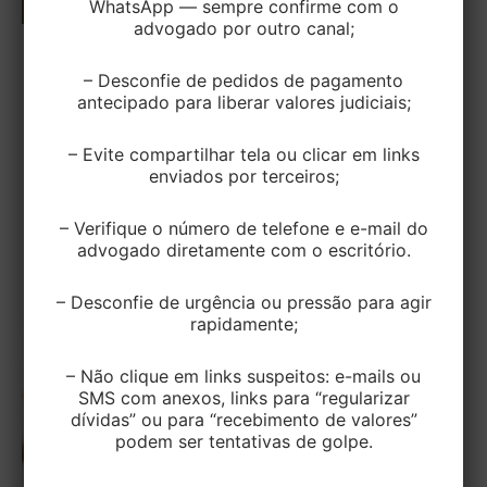
WhatsApp — sempre confirme com o
advogado por outro canal;
CIVEL
– Desconfie de pedidos de pagamento
É dispensável a notificação do devedor
antecipado para liberar valores judiciais;
sobre a data da realização de leilão de
bem com alienação fiduciária.
– Evite compartilhar tela ou clicar em links
enviados por terceiros;
EditorEK
/
26 de agosto de 2025
– Verifique o número de telefone e e-mail do
Decidiu a Terceira Turma do Superior Tribunal de
advogado diretamente com o escritório.
Justiça (STJ) que a intimação prévia do devedor
sobre a data do […]
– Desconfie de urgência ou pressão para agir
rapidamente;
– Não clique em links suspeitos: e-mails ou
SMS com anexos, links para “regularizar
dívidas” ou para “recebimento de valores”
podem ser tentativas de golpe.