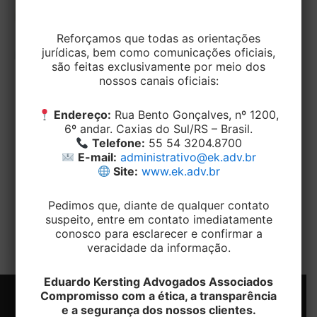
Reforçamos que todas as orientações
jurídicas, bem como comunicações oficiais,
são feitas exclusivamente por meio dos
nossos canais oficiais:
CIVEL
A falta de registro não permite que o
Endereço:
Rua Bento Gonçalves, nº 1200,
devedor fiduciante rescinda o contrato
6º andar. Caxias do Sul/RS – Brasil.
por meio diverso do pactuado
Telefone:
55 54 3204.8700
E-mail:
administrativo@ek.adv.br
Site:
www.ek.adv.br
EditorEK
/
2 de janeiro de 2024
A ausência de registro do contrato de compra e
Pedimos que, diante de qualquer contato
venda de imóvel com alienação fiduciária em
suspeito, entre em contato imediatamente
garantia, não concede ao
conosco para esclarecer e confirmar a
veracidade da informação.
Eduardo Kersting Advogados Associados
Compromisso com a ética, a transparência
e a segurança dos nossos clientes.