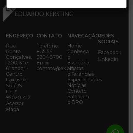
ENDEREÇO
CONTATO
NAVEGAÇÃO
REDES
SOCIAIS
Rua
Telefone:
Home
Bento
+ 55 54-
Conheça
Facebook
Gonçalves,
3204.8700
o
Linkedin
1200, 5º e
Email:
Escritório
6º andar -
contato@ek.adv.br
Nossos
Centro.
diferenciais
Caxias do
Especialidades
Notícias
Sul/RS
Contato
CEP:
Fale com
95020-412
o DPO
Acessar
Mapa