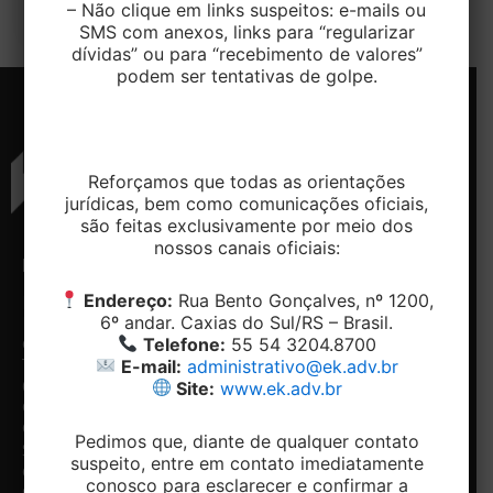
– Não clique em links suspeitos: e-mails ou
SMS com anexos, links para “regularizar
dívidas” ou para “recebimento de valores”
podem ser tentativas de golpe.
Reforçamos que todas as orientações
jurídicas, bem como comunicações oficiais,
são feitas exclusivamente por meio dos
nossos canais oficiais:
ENDEREÇO
CONTATO
NAVEGAÇÃO
REDES
SOCIAIS
Endereço:
Rua Bento Gonçalves, nº 1200,
Rua
Telefone:
Home
6º andar. Caxias do Sul/RS – Brasil.
Bento
+ 55 54-
Conheça
Facebook
Telefone:
55 54 3204.8700
Gonçalves,
3204.8700
o
Linkedin
E-mail:
administrativo@ek.adv.br
1200, 5º e
Email:
Escritório
6º andar -
contato@ek.adv.br
Nossos
Site:
www.ek.adv.br
Centro.
diferenciais
Caxias do
Especialidades
Pedimos que, diante de qualquer contato
Notícias
Sul/RS
suspeito, entre em contato imediatamente
Contato
CEP:
conosco para esclarecer e confirmar a
Fale com