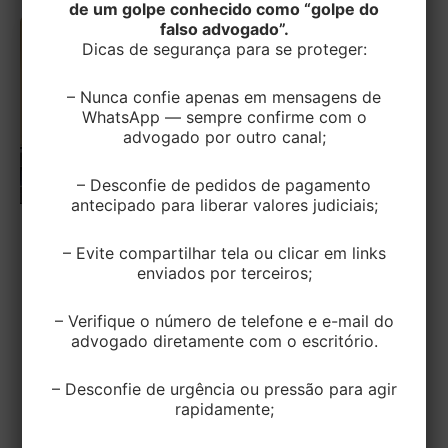
de um golpe conhecido como “golpe do
falso advogado”.
Dicas de segurança para se proteger:
– Nunca confie apenas em mensagens de
WhatsApp — sempre confirme com o
advogado por outro canal;
– Desconfie de pedidos de pagamento
antecipado para liberar valores judiciais;
TRIBUTÁRIO
– Evite compartilhar tela ou clicar em links
CARF aplica decisão do STF e afasta
enviados por terceiros;
multa isolada sobre compensação não
homologada
– Verifique o número de telefone e e-mail do
advogado diretamente com o escritório.
EditorEK
/
19 de outubro de 2023
– Desconfie de urgência ou pressão para agir
Por unanimidade, a 3ª Turma da Câmara Superior
rapidamente;
do Conselho Administrativo de Recursos Fiscais
(CARF) aplicou o entendimento do Supremo […]