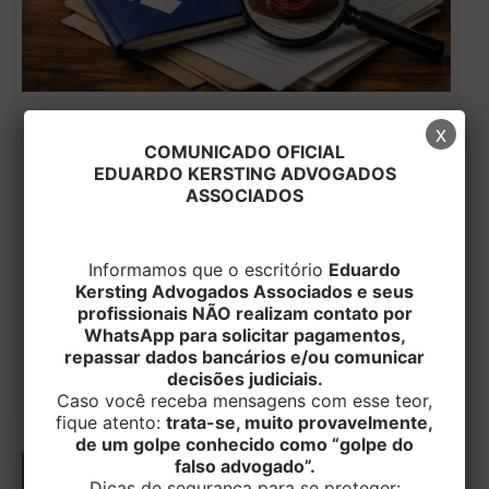
TRIBUTÁRIO
x
COMUNICADO OFICIAL
Receita Federal atualiza regras de
EDUARDO KERSTING ADVOGADOS
restituição e limita a compensação de
ASSOCIADOS
créditos reconhecidos judicialmente
EditorEK
/
23 de março de 2026
Informamos que o escritório
Eduardo
Kersting Advogados Associados e seus
A Receita Federal publicou, em 19/03/2026, a
profissionais NÃO realizam contato por
Instrução Normativa RFB nº 2.314, que altera
WhatsApp para solicitar pagamentos,
regras sobre restituição, compensação,
repassar dados bancários e/ou comunicar
decisões judiciais.
ressarcimento e […]
Caso você receba mensagens com esse teor,
fique atento:
trata-se, muito provavelmente,
de um golpe conhecido como “golpe do
falso advogado”.
Dicas de segurança para se proteger: