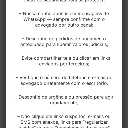
– Nunca confie apenas em mensagens de
WhatsApp — sempre confirme com o
advogado por outro canal;
– Desconfie de pedidos de pagamento
antecipado para liberar valores judiciais;
– Evite compartilhar tela ou clicar em links
enviados por terceiros;
TRIBUTÁRIO
– Verifique o número de telefone e e-mail do
advogado diretamente com o escritório.
Receita faz autuações por crédito de
IPI em importações por encomenda
– Desconfie de urgência ou pressão para agir
rapidamente;
EditorEK
/
18 de agosto de 2025
A Receita Federal intensificou autuações contra
– Não clique em links suspeitos: e-mails ou
empresas que aderiram ao programa de
SMS com anexos, links para “regularizar
autorregularização incentivada (Lei nº
dívidas” ou para “recebimento de valores”