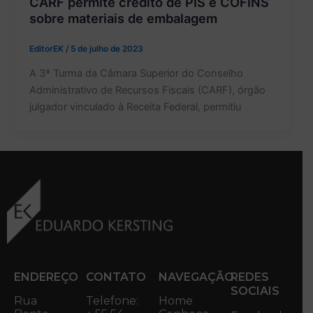
CARF permite crédito de PIS e COFINS
sobre materiais de embalagem
EditorEK
/
5 de julho de 2023
A 3ª Turma da Câmara Superior do Conselho
Administrativo de Recursos Fiscais (CARF), órgão
julgador vinculado à Receita Federal, permitiu
ENDEREÇO
CONTATO
NAVEGAÇÃO
REDES
SOCIAIS
Rua
Telefone:
Home