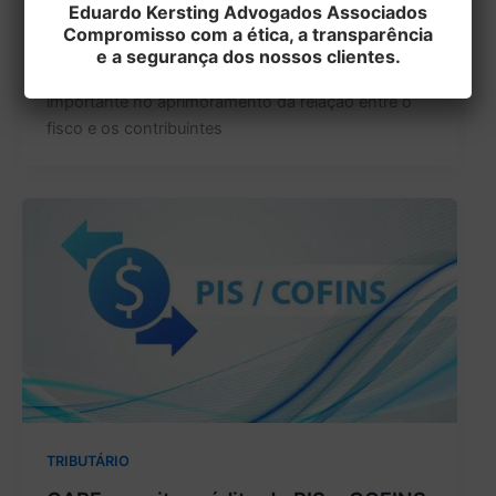
Eduardo Kersting Advogados Associados
Compromisso com a ética, a transparência
EditorEK
/
17 de julho de 2025
e a segurança dos nossos clientes.
A Receita Federal do Brasil (RFB) deu um passo
importante no aprimoramento da relação entre o
fisco e os contribuintes
TRIBUTÁRIO