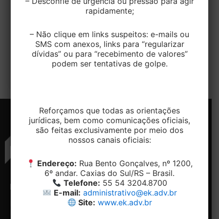
– Desconfie de urgência ou pressão para agir
ANS
rapidamente;
EditorEK
/
30 de agosto de 2022
– Não clique em links suspeitos: e-mails ou
SMS com anexos, links para “regularizar
O Plenário do Senado aprovou nesta segunda-feira
dívidas” ou para “recebimento de valores”
(29) o projeto de lei que derruba o chamado “rol
podem ser tentativas de golpe.
taxativo” para a […]
Reforçamos que todas as orientações
jurídicas, bem como comunicações oficiais,
são feitas exclusivamente por meio dos
nossos canais oficiais:
Endereço:
Rua Bento Gonçalves, nº 1200,
6º andar. Caxias do Sul/RS – Brasil.
Telefone:
55 54 3204.8700
ENDEREÇO
CONTATO
NAVEGAÇÃO
REDES
E-mail:
administrativo@ek.adv.br
SOCIAIS
Site:
www.ek.adv.br
Rua
Telefone:
Home
Bento
+ 55 54-
Conheça
Facebook