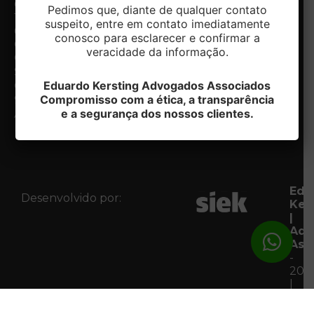
Gonçalves,
3204.8700
o
Linkedin
Pedimos que, diante de qualquer contato
1200, 5º e
Email:
Escritório
suspeito, entre em contato imediatamente
6º andar -
contato@ek.adv.br
Nossos
conosco para esclarecer e confirmar a
Centro.
diferenciais
veracidade da informação.
Caxias do
Especialidades
Notícias
Sul/RS
Contato
Eduardo Kersting Advogados Associados
CEP:
Fale com
Compromisso com a ética, a transparência
95020-412
o DPO
e a segurança dos nossos clientes.
Acessar
Mapa
Edu
Desenvolvido por:
Ker
|
Adv
Ass
-
202
|
Tod
os