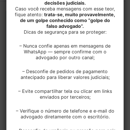
decisões judiciais.
Caso você receba mensagens com esse teor,
fique atento:
trata-se, muito provavelmente,
de um golpe conhecido como “golpe do
falso advogado”.
Dicas de segurança para se proteger:
– Nunca confie apenas em mensagens de
WhatsApp — sempre confirme com o
advogado por outro canal;
– Desconfie de pedidos de pagamento
antecipado para liberar valores judiciais;
– Evite compartilhar tela ou clicar em links
enviados por terceiros;
,
CIVEL
– Verifique o número de telefone e e-mail do
Saúde
advogado diretamente com o escritório.
Senado aprova obrigatoriedade de
cobertura de tratamentos fora do rol da