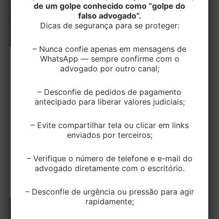
de um golpe conhecido como “golpe do
falso advogado”.
Dicas de segurança para se proteger:
– Nunca confie apenas em mensagens de
WhatsApp — sempre confirme com o
CIVEL
advogado por outro canal;
Dissolução de Empresa em Execução
Não Caracteriza, por Si Só, Fraude à
– Desconfie de pedidos de pagamento
antecipado para liberar valores judiciais;
Execução
– Evite compartilhar tela ou clicar em links
EditorEK
/
25 de novembro de 2025
enviados por terceiros;
Em uma decisão relevante para o Direito
Empresarial, a 1ª Câmara de Direito Empresarial do
– Verifique o número de telefone e e-mail do
Tribunal de Justiça de São […]
advogado diretamente com o escritório.
– Desconfie de urgência ou pressão para agir
rapidamente;