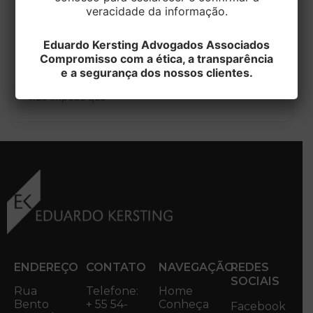
a Dissolução do Casamento
veracidade da informação.
EditorEK
/
13 de novembro de 2024
Eduardo Kersting Advogados Associados
Compromisso com a ética, a transparência
O Superior Tribunal de Justiça decidiu que a morte
e a segurança dos nossos clientes.
de uma pessoa durante o processo de divórcio
não impede que
ENDEREÇO
CONTATO
NAVEGAÇÃO
REDES
SOCIAIS
Rua
Telefone:
Home
Bento
+ 55 54-
Conheça
Facebook