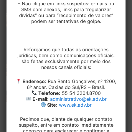
– Não clique em links suspeitos: e-mails ou
SMS com anexos, links para “regularizar
dívidas” ou para “recebimento de valores”
podem ser tentativas de golpe.
Reforçamos que todas as orientações
jurídicas, bem como comunicações oficiais,
são feitas exclusivamente por meio dos
nossos canais oficiais:
Endereço:
Rua Bento Gonçalves, nº 1200,
6º andar. Caxias do Sul/RS – Brasil.
Telefone:
55 54 3204.8700
E-mail:
administrativo@ek.adv.br
Site:
www.ek.adv.br
CIVEL
Pedimos que, diante de qualquer contato
Decisão do STJ: A Morte de uma das
suspeito, entre em contato imediatamente
Partes Durante o Divórcio Não Impede
conosco para esclarecer e confirmar a