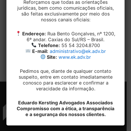
Reforçamos que todas as orientações
jurídicas, bem como comunicações oficiais,
TRABALHISTA
são feitas exclusivamente por meio dos
Minutos residuais não são
nossos canais oficiais:
considerados como horas extras
Endereço:
Rua Bento Gonçalves, nº 1200,
6º andar. Caxias do Sul/RS – Brasil.
EditorEK
/
26 de abril de 2023
Telefone:
55 54 3204.8700
Em reclamação trabalhista ex-empregado alega
E-mail:
administrativo@ek.adv.br
que os períodos de até dez minutos antes e depois
Site:
www.ek.adv.br
da jornada não eram pagos
Pedimos que, diante de qualquer contato
suspeito, entre em contato imediatamente
conosco para esclarecer e confirmar a
veracidade da informação.
Eduardo Kersting Advogados Associados
Compromisso com a ética, a transparência
e a segurança dos nossos clientes.