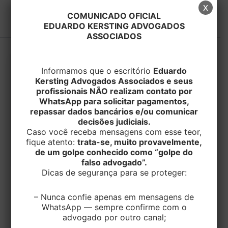
#HORAS
x
COMUNICADO OFICIAL
EDUARDO KERSTING ADVOGADOS
ASSOCIADOS
Informamos que o escritório
Eduardo
Kersting Advogados Associados e seus
profissionais NÃO realizam contato por
WhatsApp para solicitar pagamentos,
repassar dados bancários e/ou comunicar
decisões judiciais.
Caso você receba mensagens com esse teor,
fique atento:
trata-se, muito provavelmente,
de um golpe conhecido como “golpe do
falso advogado”.
Dicas de segurança para se proteger:
TRABALHISTA
– Nunca confie apenas em mensagens de
Tribunal Superior do Trabalho valida
WhatsApp — sempre confirme com o
acordo que reduziu intervalo de
advogado por outro canal;
descanso para 30 minutos