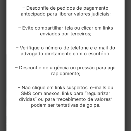
– Desconfie de pedidos de pagamento
EditorEK
/
2 de abril de 2024
antecipado para liberar valores judiciais;
O Tribunal Superior do Trabalho confirmou a
– Evite compartilhar tela ou clicar em links
validade de norma coletiva que reduzia para 30
enviados por terceiros;
(trinta) minutos o intervalo intrajornada […]
– Verifique o número de telefone e e-mail do
advogado diretamente com o escritório.
– Desconfie de urgência ou pressão para agir
rapidamente;
– Não clique em links suspeitos: e-mails ou
SMS com anexos, links para “regularizar
dívidas” ou para “recebimento de valores”
podem ser tentativas de golpe.