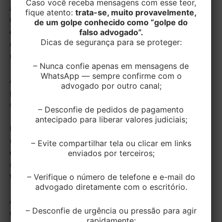
Caso você receba mensagens com esse teor,
argumento que o parágrafo primeiro do artigo 58 da
fique atento:
trata-se, muito provavelmente,
CLT regula a matéria de forma específica,
de um golpe conhecido como “golpe do
falso advogado”.
estabelecendo que não são descontadas nem
Dicas de segurança para se proteger:
computadas as variações que não ultrapassem cinco
minutos, observado o limite de dez minutos diários.
– Nunca confie apenas em mensagens de
WhatsApp — sempre confirme com o
Assim, a autonomia das vontades coletivas não
advogado por outro canal;
poderia afastar as garantias mínimas, como o limite
de duração do trabalho.
– Desconfie de pedidos de pagamento
antecipado para liberar valores judiciais;
No entanto, o Tribunal Superior do Trabalho
reconheceu a validade de cláusula coletiva que havia
– Evite compartilhar tela ou clicar em links
enviados por terceiros;
excluído o cômputo, como horas extras, dos dez
minutos que antecedem e sucedem a jornada de
– Verifique o número de telefone e e-mail do
trabalho.
advogado diretamente com o escritório.
A decisão proferida firmou entendimento já
– Desconfie de urgência ou pressão para agir
consolidado pelo Supremo Tribunal Federal de que
rapidamente;