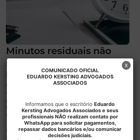
Minutos residuais não
são considerados como
x
COMUNICADO OFICIAL
horas extras
EDUARDO KERSTING ADVOGADOS
ASSOCIADOS
Em reclamação trabalhista ex-empregado alega que
os períodos de até dez minutos antes e depois da
jornada não eram pagos pela empregadora como
Informamos que o escritório
Eduardo
horas extraordinárias, com a justificativa de que a
Kersting Advogados Associados e seus
norma coletiva autorizava a sua desconsideração.
profissionais NÃO realizam contato por
WhatsApp para solicitar pagamentos,
repassar dados bancários e/ou comunicar
O Tribunal Regional do Trabalho da 4ª Região
decisões judiciais.
considerou inválidas as cláusulas coletivas, sob