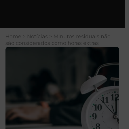
Home
>
Notícias
> Minutos residuais não
são considerados como horas extras