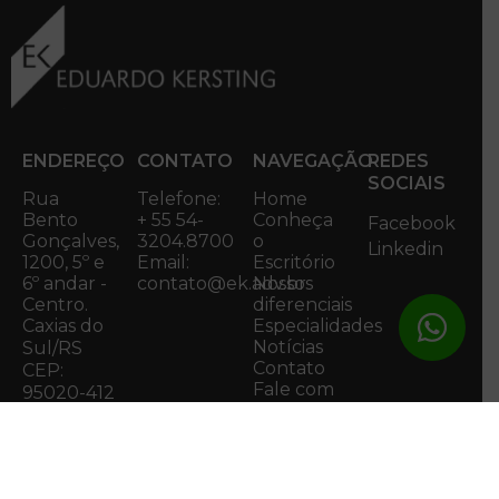
ENDEREÇO
CONTATO
NAVEGAÇÃO
REDES
SOCIAIS
Rua
Telefone:
Home
Bento
+ 55 54-
Conheça
Facebook
Gonçalves,
3204.8700
o
Linkedin
1200, 5º e
Email:
Escritório
6º andar -
contato@ek.adv.br
Nossos
Centro.
diferenciais
Caxias do
Especialidades
Notícias
Sul/RS
Contato
CEP:
Fale com
95020-412
o DPO
Acessar
Mapa