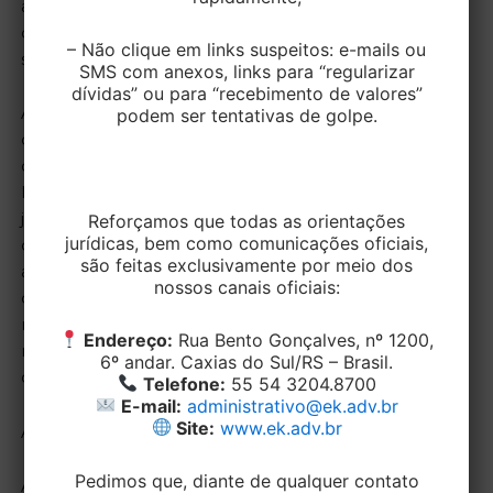
as cláusulas coletivas que afastem ou limitem direitos
devem ser integralmente cumpridas e respeitadas,
– Não clique em links suspeitos: e-mails ou
salvo quando se referem a direitos indisponíveis.
SMS com anexos, links para “regularizar
dívidas” ou para “recebimento de valores”
Ainda, o ministro relatou que a Reforma Trabalhista
podem ser tentativas de golpe.
definiu com clareza no artigo 611-A da CLT, quais os
direitos transacionáveis (jornada de trabalho, banco e
horas, intervalo intrajornada, teletrabalho, registro de
jornada e participação nos lucros), bem como os
Reforçamos que todas as orientações
jurídicas, bem como comunicações oficiais,
direitos blindados à negociação coletiva, conforme
são feitas exclusivamente por meio dos
art. 611-B da CLT (depósitos e indenizações rescisória
nossos canais oficiais:
do FGTS, salário-mínimo, 13º salário, repouso semanal
remunerado, adicional de horas extras, férias, licença
Endereço:
Rua Bento Gonçalves, nº 1200,
maternidade e paternidade, direito de greve e
6º andar. Caxias do Sul/RS – Brasil.
outros).
Telefone:
55 54 3204.8700
E-mail:
administrativo@ek.adv.br
Site:
www.ek.adv.br
A decisão foi unanime.
Pedimos que, diante de qualquer contato
A
Equipe de Direito do Trabalho da EK Advogados