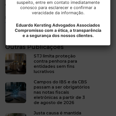
suspeito, entre em contato imediatamente
está à disposição para maiores esclarecimentos.
conosco para esclarecer e confirmar a
veracidade da informação.
Fonte: Tribunal Superior do Trabalho (
RRAg-816-
79.2014.5.04.0381
)
Eduardo Kersting Advogados Associados
Compromisso com a ética, a transparência
e a segurança dos nossos clientes.
Outras Publicações
STJ limita proteção
contra penhora para
entidades sem fins
lucrativos
Campos do IBS e da CBS
passam a ser obrigatórios
nas notas fiscais
eletrônicas a partir de 3
de agosto de 2026
Justa causa é mantida