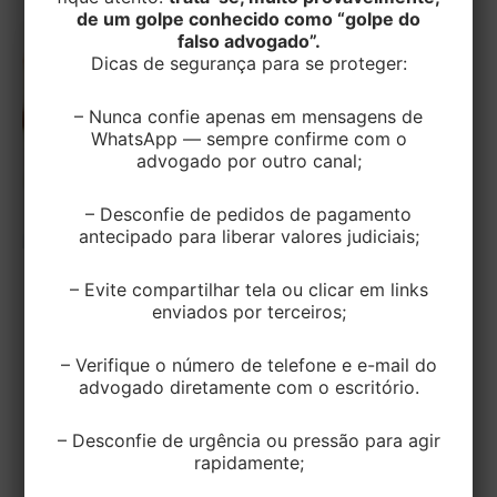
de um golpe conhecido como “golpe do
falso advogado”.
Dicas de segurança para se proteger:
– Nunca confie apenas em mensagens de
WhatsApp — sempre confirme com o
advogado por outro canal;
– Desconfie de pedidos de pagamento
antecipado para liberar valores judiciais;
CIVEL
– Evite compartilhar tela ou clicar em links
enviados por terceiros;
A falta de registro não permite que o
devedor fiduciante rescinda o contrato
– Verifique o número de telefone e e-mail do
por meio diverso do pactuado
advogado diretamente com o escritório.
EditorEK
/
2 de janeiro de 2024
– Desconfie de urgência ou pressão para agir
rapidamente;
A ausência de registro do contrato de compra e
venda de imóvel com alienação fiduciária em