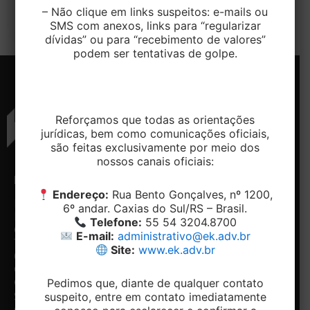
– Não clique em links suspeitos: e-mails ou
garantia, não concede ao […]
SMS com anexos, links para “regularizar
dívidas” ou para “recebimento de valores”
podem ser tentativas de golpe.
Reforçamos que todas as orientações
jurídicas, bem como comunicações oficiais,
são feitas exclusivamente por meio dos
nossos canais oficiais:
ENDEREÇO
CONTATO
NAVEGAÇÃO
REDES
Endereço:
Rua Bento Gonçalves, nº 1200,
SOCIAIS
Rua
Telefone:
Home
6º andar. Caxias do Sul/RS – Brasil.
Bento
+ 55 54-
Conheça
Facebook
Telefone:
55 54 3204.8700
Gonçalves,
3204.8700
o
Linkedin
E-mail:
administrativo@ek.adv.br
1200, 5º e
Email:
Escritório
Site:
www.ek.adv.br
6º andar -
contato@ek.adv.br
Nossos
Centro.
diferenciais
Pedimos que, diante de qualquer contato
Caxias do
Especialidades
Notícias
suspeito, entre em contato imediatamente
Sul/RS
Contato