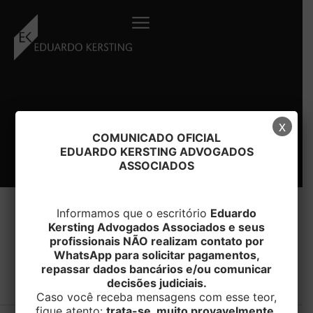
Ir
para
o
conteúdo
x
COMUNICADO OFICIAL
EDUARDO KERSTING ADVOGADOS
ASSOCIADOS
Informamos que o escritório
Eduardo
Kersting Advogados Associados e seus
profissionais NÃO realizam contato por
#IMOVEL
WhatsApp para solicitar pagamentos,
repassar dados bancários e/ou comunicar
decisões judiciais.
Caso você receba mensagens com esse teor,
fique atento:
trata-se, muito provavelmente,