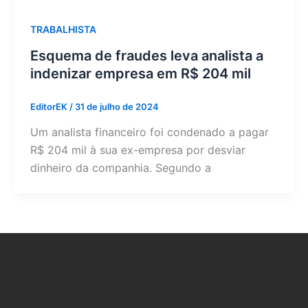
TRABALHISTA
Esquema de fraudes leva analista a
indenizar empresa em R$ 204 mil
EditorEK
/
31 de julho de 2024
Um analista financeiro foi condenado a pagar
R$ 204 mil à sua ex-empresa por desviar
dinheiro da companhia. Segundo a