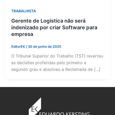
TRABALHISTA
Gerente de Logística não será
indenizado por criar Software para
empresa
EditorEK
/
30 de junho de 2025
O Tribunal Superior do Trabalho (TST) reverteu
as decisões proferidas pelo primeiro e
segundo grau e absolveu a Reclamada de […]