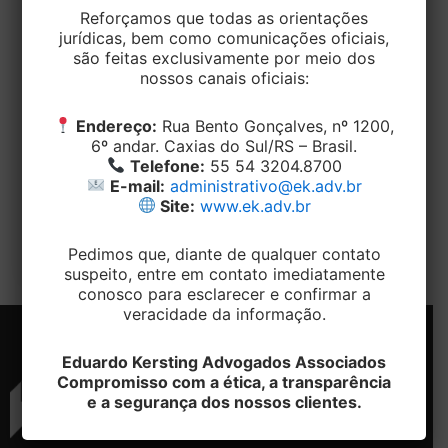
Reforçamos que todas as orientações
TRABALHISTA
jurídicas, bem como comunicações oficiais,
são feitas exclusivamente por meio dos
Funcionário é demitido por justa causa
nossos canais oficiais:
após apresentar atestado médico e
trabalhar em outros lugares
Endereço:
Rua Bento Gonçalves, nº 1200,
6º andar. Caxias do Sul/RS – Brasil.
EditorEK
/
18 de abril de 2023
Telefone:
55 54 3204.8700
E-mail:
administrativo@ek.adv.br
A Justiça do Trabalho considerou correta a
Site:
www.ek.adv.br
dispensa por justa causa de um trabalhador que
apresentou atestado médico e, no
Pedimos que, diante de qualquer contato
suspeito, entre em contato imediatamente
conosco para esclarecer e confirmar a
veracidade da informação.
Eduardo Kersting Advogados Associados
Compromisso com a ética, a transparência
e a segurança dos nossos clientes.