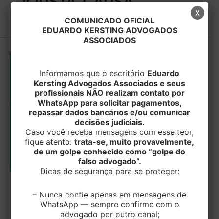
#JUSTA_CAUSA
x
COMUNICADO OFICIAL
EDUARDO KERSTING ADVOGADOS
ASSOCIADOS
Informamos que o escritório
Eduardo
Kersting Advogados Associados e seus
profissionais NÃO realizam contato por
WhatsApp para solicitar pagamentos,
repassar dados bancários e/ou comunicar
decisões judiciais.
Caso você receba mensagens com esse teor,
fique atento:
trata-se, muito provavelmente,
de um golpe conhecido como “golpe do
falso advogado”.
Dicas de segurança para se proteger:
TRABALHISTA
– Nunca confie apenas em mensagens de
WhatsApp — sempre confirme com o
Trabalhadora integrante de CIPA tem
advogado por outro canal;
sua despedida por justa causa