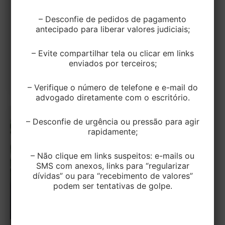
reconhecida após agredir colega
– Desconfie de pedidos de pagamento
antecipado para liberar valores judiciais;
EditorEK
/
12 de junho de 2023
A Justiça do Trabalho confirmou a despedida por
– Evite compartilhar tela ou clicar em links
justa causa de uma operadora de manufaturas que
enviados por terceiros;
agrediu uma colega, mesmo […]
– Verifique o número de telefone e e-mail do
advogado diretamente com o escritório.
– Desconfie de urgência ou pressão para agir
rapidamente;
– Não clique em links suspeitos: e-mails ou
SMS com anexos, links para “regularizar
dívidas” ou para “recebimento de valores”
podem ser tentativas de golpe.