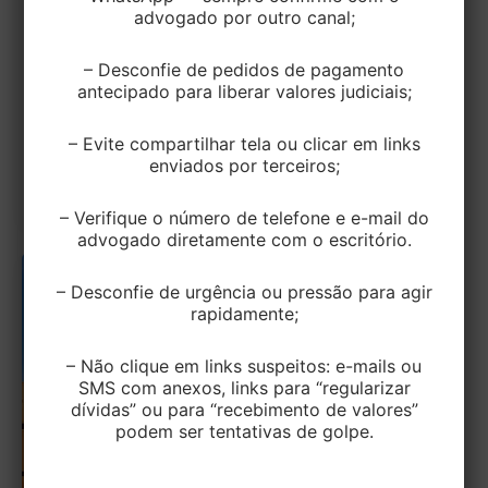
advogado por outro canal;
Causa por Abandono de Emprego,
Negando Estabilidade a Gestante
– Desconfie de pedidos de pagamento
antecipado para liberar valores judiciais;
EditorEK
/
28 de agosto de 2025
A 7ª Turma do Tribunal Regional do Trabalho da 4ª
– Evite compartilhar tela ou clicar em links
Região (TRT-RS) confirmou a decisão que validou a
enviados por terceiros;
justa causa […]
– Verifique o número de telefone e e-mail do
advogado diretamente com o escritório.
– Desconfie de urgência ou pressão para agir
rapidamente;
– Não clique em links suspeitos: e-mails ou
SMS com anexos, links para “regularizar
dívidas” ou para “recebimento de valores”
podem ser tentativas de golpe.