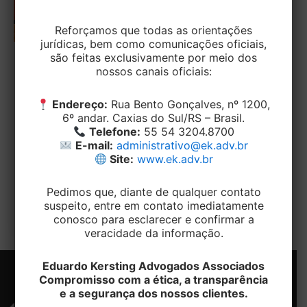
Reforçamos que todas as orientações
jurídicas, bem como comunicações oficiais,
são feitas exclusivamente por meio dos
TRABALHISTA
nossos canais oficiais:
Pedreiro que se recuperou de doença
ocupacional perde direito à pensão
Endereço:
Rua Bento Gonçalves, nº 1200,
6º andar. Caxias do Sul/RS – Brasil.
paga pela empresa
Telefone:
55 54 3204.8700
E-mail:
administrativo@ek.adv.br
EditorEK
/
2 de fevereiro de 2024
Site:
www.ek.adv.br
A decisão pertence à 2ª Turma do Tribunal
Regional do Trabalho da 4ª Região e foi proferida
Pedimos que, diante de qualquer contato
suspeito, entre em contato imediatamente
no julgamento de
conosco para esclarecer e confirmar a
veracidade da informação.
Eduardo Kersting Advogados Associados
Compromisso com a ética, a transparência
e a segurança dos nossos clientes.