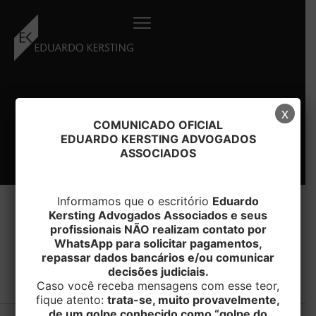
Ir
para
o
conteúdo
x
COMUNICADO OFICIAL
EDUARDO KERSTING ADVOGADOS
ASSOCIADOS
Informamos que o escritório
Eduardo
Kersting Advogados Associados e seus
profissionais NÃO realizam contato por
WhatsApp para solicitar pagamentos,
#LADOFIT
repassar dados bancários e/ou comunicar
decisões judiciais.
Caso você receba mensagens com esse teor,
fique atento:
trata-se, muito provavelmente,
de um golpe conhecido como “golpe do