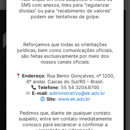
SMS com anexos, links para “regularizar
dívidas” ou para “recebimento de valores”
podem ser tentativas de golpe.
Reforçamos que todas as orientações
jurídicas, bem como comunicações oficiais,
são feitas exclusivamente por meio dos
nossos canais oficiais:
ENDEREÇO
CONTATO
NAVEGAÇÃO
REDES
SOCIAIS
Rua
Telefone:
Home
Endereço:
Rua Bento Gonçalves, nº 1200,
Bento
+ 55 54-
Conheça
Facebook
6º andar. Caxias do Sul/RS – Brasil.
Gonçalves,
3204.8700
o
Linkedin
Telefone:
55 54 3204.8700
1200, 5º e
Email:
Escritório
E-mail:
administrativo@ek.adv.br
6º andar -
contato@ek.adv.br
Nossos
Site:
www.ek.adv.br
Centro.
diferenciais
Caxias do
Especialidades
Notícias
Sul/RS
Pedimos que, diante de qualquer contato
Contato
CEP:
suspeito, entre em contato imediatamente
Fale com
95020-412
conosco para esclarecer e confirmar a
o DPO
Acessar