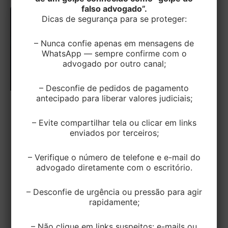
falso advogado”.
Dicas de segurança para se proteger:
– Nunca confie apenas em mensagens de
WhatsApp — sempre confirme com o
advogado por outro canal;
– Desconfie de pedidos de pagamento
antecipado para liberar valores judiciais;
CIVEL
– Evite compartilhar tela ou clicar em links
Marca Registrada é Prioridade: Juíza
enviados por terceiros;
proíbe concorrente de usar nome de
marca registrada no INPI
– Verifique o número de telefone e e-mail do
advogado diretamente com o escritório.
EditorEK
/
4 de setembro de 2025
Recentemente, a juíza Lívia Vaz da Silva, da 26ª
– Desconfie de urgência ou pressão para agir
Vara Cível de Goiânia, emitiu uma decisão crucial
rapidamente;
que serve de […]
– Não clique em links suspeitos: e-mails ou