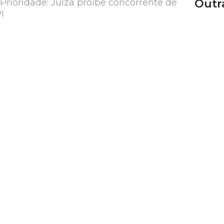
Prioridade: Juíza proíbe concorrente de
Outr
I