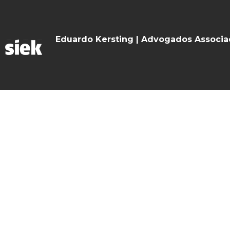
Eduardo Kersting | Advogados Associ
O Escritório
Especialidades
Contato
Notícias