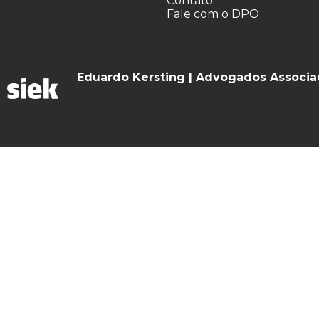
Contato
Fale com o DPO
Eduardo Kersting | Advogados Associ
O Escritório
Especialidades
Contato