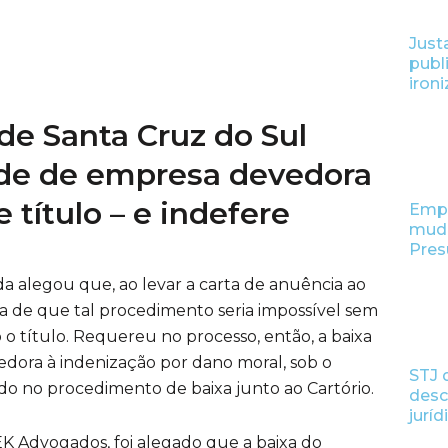
Just
publ
iron
 de Santa Cruz do Sul
dade de empresa devedora
 título – e indefere
Empr
muda
Pre
 alegou que, ao levar a carta de anuência ao
ada de que tal procedimento seria impossível sem
o título. Requereu no processo, então, a baixa
dora à indenização por dano moral, sob o
STJ 
do no procedimento de baixa junto ao Cartório.
desc
jurí
EK Advogados, foi alegado que a baixa do