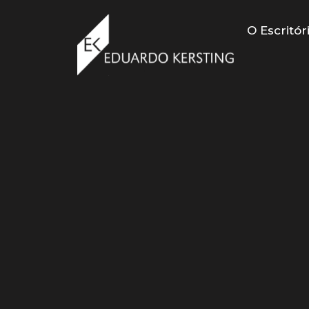
Ir
para
O Escritór
o
conteúdo