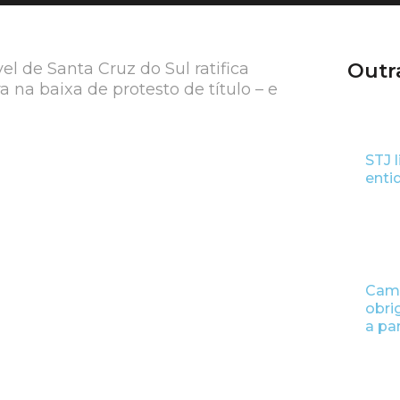
el de Santa Cruz do Sul ratifica
Outr
na baixa de protesto de título – e
STJ 
enti
Camp
obri
a pa