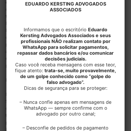
educacional, sob o entendimento de que as normas
EDUARDO KERSTING ADVOGADOS
ASSOCIADOS
configuram caso de “guerra fiscal”. A decisão foi
tomada nesta quarta-feira (8) na análise das Ações
Diretas de Inconstitucionalidade (ADIs) 2663 e 3796.
Informamos que o escritório
Eduardo
Em ambos os casos, o Plenário modulou os efeitos
Kersting Advogados Associados e seus
da decisão para que tenha efeito a partir da
profissionais NÃO realizam contato por
publicação no Diário da Justiça eletrônico do STF da
WhatsApp para solicitar pagamentos,
ata do julgamento, de forma a não prejudicar as
repassar dados bancários e/ou comunicar
decisões judiciais.
empresas que tenham cumprido os requisitos
Caso você receba mensagens com esse teor,
previstos nas leis.
fique atento:
trata-se, muito provavelmente,
de um golpe conhecido como “golpe do
Rio Grande do Sul
falso advogado”.
Dicas de segurança para se proteger:
Na ADI 2663, ajuizada pelo governo do Rio Grande do
Sul, o relator, ministro Luiz Fux, considerou
– Nunca confie apenas em mensagens de
WhatsApp — sempre confirme com o
constitucional parte da lei que autoriza empresas a
advogado por outro canal;
financiar bolsas para a formação superior de
professores, fixando como contrapartida que os
– Desconfie de pedidos de pagamento
beneficiários prestem serviços de aperfeiçoamento e