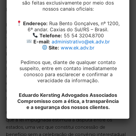
são feitas exclusivamente por meio dos
nossos canais oficiais:
Paraná
Endereço:
Rua Bento Gonçalves, nº 1200,
Na ADI 3796, também referente a guerra fiscal, o
6º andar. Caxias do Sul/RS – Brasil.
Plenário, por maioria, julgou inconstitucional a Lei
Telefone:
55 54 3204.8700
15.054/2006, do Paraná, que dispõe sobre a
E-mail:
administrativo@ek.adv.br
administração tributária do ICMS e concede
Site:
www.ek.adv.br
benefícios tributários a empresas industriais
paranaenses por meio do Programa
Pedimos que, diante de qualquer contato
suspeito, entre em contato imediatamente
Desenvolvimento Econômico, Tecnológico e Social
conosco para esclarecer e confirmar a
(Prodepar). De acordo com a norma, os contribuintes
veracidade da informação.
que tenham cumprido as metas de emprego e
investimento passam a ter vantagens no
Eduardo Kersting Advogados Associados
parcelamento de débitos do ICMS.
Compromisso com a ética, a transparência
e a segurança dos nossos clientes.
O relator da ação, ministro Gilmar Mendes, observou
que a lei impugnada estimula a disputa entre os
estados, uma vez que constitui concessão de
benefício sem a celebração de convênio interestadual