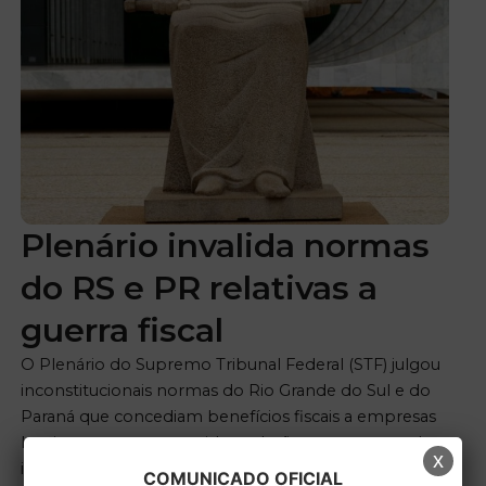
Plenário invalida normas
do RS e PR relativas a
guerra fiscal
O Plenário do Supremo Tribunal Federal (STF) julgou
inconstitucionais normas do Rio Grande do Sul e do
Paraná que concediam benefícios fiscais a empresas
locais como contrapartida a adesão a programas de
x
investimento e geração de emprego e de natureza
COMUNICADO OFICIAL