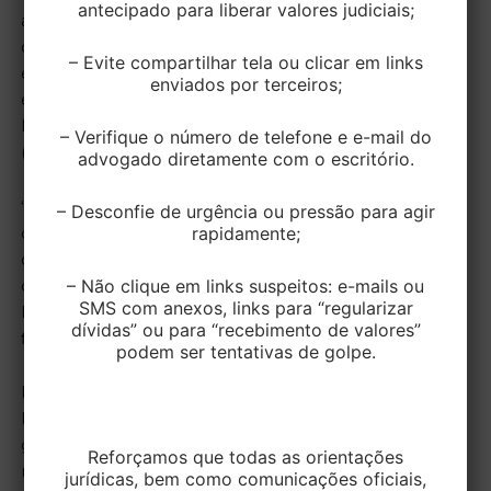
antecipado para liberar valores judiciais;
alfabetização a seus empregados. Entretanto,
considerou inconstitucional dispositivo que
– Evite compartilhar tela ou clicar em links
estabelece a possibilidade de concessão de benefício
enviados por terceiros;
equivalente a 50% da bolsa em deduções de
Imposto sobre Circulação de Mercadorias e Serviços
– Verifique o número de telefone e e-mail do
(ICMS).
advogado diretamente com o escritório.
“No caso, padece de inconstitucionalidade o artigo 3º
– Desconfie de urgência ou pressão para agir
rapidamente;
da Lei 11.743/2002, do Rio Grande do Sul, porquanto
concessiva de benefício fiscal sem a precedente
– Não clique em links suspeitos: e-mails ou
deliberação dos estados e do DF, configurando
SMS com anexos, links para “regularizar
hipótese típica de exoneração conducente à guerra
dívidas” ou para “recebimento de valores”
fiscal”, afirmou.
podem ser tentativas de golpe.
Ficou parcialmente vencido no julgamento o ministro
Marco Aurélio, para quem não se trata de hipótese de
guerra fiscal, mas mera contrapartida em norma de
Reforçamos que todas as orientações
natureza educacional.
jurídicas, bem como comunicações oficiais,