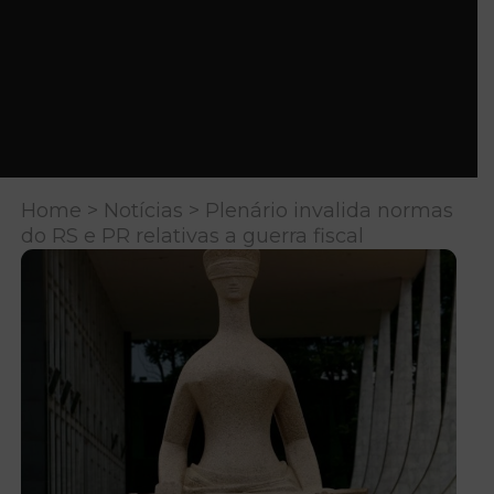
Home
>
Notícias
> Plenário invalida normas
do RS e PR relativas a guerra fiscal