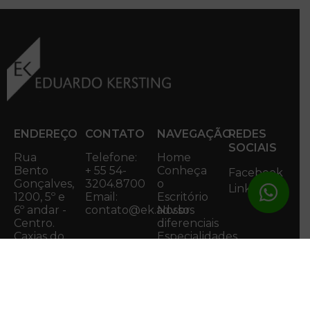
ENDEREÇO
CONTATO
NAVEGAÇÃO
REDES
SOCIAIS
Rua
Telefone:
Home
Bento
+ 55 54-
Conheça
Facebook
Gonçalves,
3204.8700
o
Linkedin
1200, 5º e
Email:
Escritório
6º andar -
contato@ek.adv.br
Nossos
Centro.
diferenciais
Caxias do
Especialidades
Notícias
Sul/RS
Contato
CEP:
Fale com
95020-412
o DPO
Acessar
Mapa