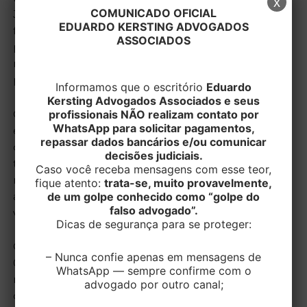
x
COMUNICADO OFICIAL
Justiça que o proprietário do veículo responderá, de
EDUARDO KERSTING ADVOGADOS
forma solidária, na hipótese de acidente que traga
ASSOCIADOS
prejuízos à vítima envolvida, ainda que o proprietário
não seja o condutor e causador ou que sequer tenha
presenciado o acidente.
Informamos que o escritório
Eduardo
Kersting Advogados Associados e seus
profissionais NÃO realizam contato por
O fundamento para tal responsabilização é de que a
WhatsApp para solicitar pagamentos,
escolha de quem conduzirá o veículo é inteiramente
repassar dados bancários e/ou comunicar
do proprietário, cabendo a ele zelar por esta eleição –
decisões judiciais.
trata-se da chamada “culpa in eligendo”. Do mesmo
Caso você receba mensagens com esse teor,
modo, é responsabilidade do proprietário do veículo
fique atento:
trata-se, muito provavelmente,
de um golpe conhecido como “golpe do
a de zelar pela vigilância de quem o conduz – por sua
falso advogado”.
vez, a mencionada “culpa in vigilando”.
Dicas de segurança para se proteger:
O Superior Tribunal de Justiça, no seu Informativo nº
– Nunca confie apenas em mensagens de
0484, esclareceu: “A culpa do proprietário consiste ou
WhatsApp — sempre confirme com o
na escolha impertinente da pessoa a conduzir seu
advogado por outro canal;
carro, ou na negligência em permitir que terceiros,