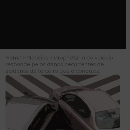
Home
>
Notícias
> Proprietário do veículo
responde pelos danos decorrentes de
acidente de terceiro que o conduzia