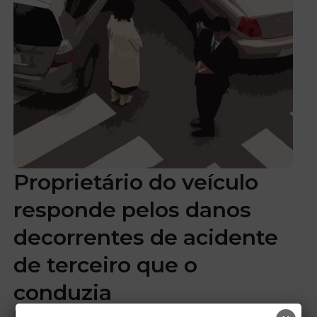
Proprietário do veículo
responde pelos danos
decorrentes de acidente
de terceiro que o
conduzia
É entendimento pacífico do Superior Tribunal de