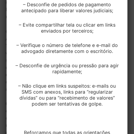
sem sua autorização, tomassem o veículo para utilizá-
– Desconfie de pedidos de pagamento
lo (culpa in eligendo ou in vigilando,
antecipado para liberar valores judiciais;
respectivamente)”.
– Evite compartilhar tela ou clicar em links
enviados por terceiros;
O Ministro Ricardo Villas Boas Cueva, ao julgar o
Agravo Regimental em Recurso Especial nº
– Verifique o número de telefone e e-mail do
1.519.178/DF, complementou: “O proprietário do
advogado diretamente com o escritório.
veículo que o empresta a terceiro responde
solidariamente pelos danos causados por seu uso
– Desconfie de urgência ou pressão para agir
culposo. A sua culpa configura-se em razão da
rapidamente;
escolha impertinente da pessoa a conduzir seu carro
ou da negligência em permitir que terceiros, sem sua
– Não clique em links suspeitos: e-mails ou
autorização, utilizem o veículo”.
SMS com anexos, links para “regularizar
dívidas” ou para “recebimento de valores”
podem ser tentativas de golpe.
O mesmo ocorre com empresa: sendo proprietária
do veículo, responderá de forma conjunta com o
condutor, seja pelos fundamentos acima
mencionados, seja por redação expressa do art. 932
Reforçamos que todas as orientações
do Código Civil, que dispõe que o empregador