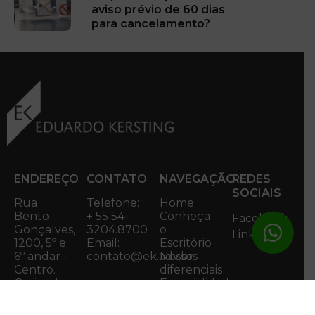
aviso prévio de 60 dias
para cancelamento?
ENDEREÇO
CONTATO
NAVEGAÇÃO
REDES
SOCIAIS
Rua
Telefone:
Home
Bento
+ 55 54-
Conheça
Facebook
Gonçalves,
3204.8700
o
Linkedin
1200, 5º e
Email:
Escritório
6º andar -
contato@ek.adv.br
Nossos
Centro.
diferenciais
Caxias do
Especialidades
Notícias
Sul/RS
Contato
CEP: