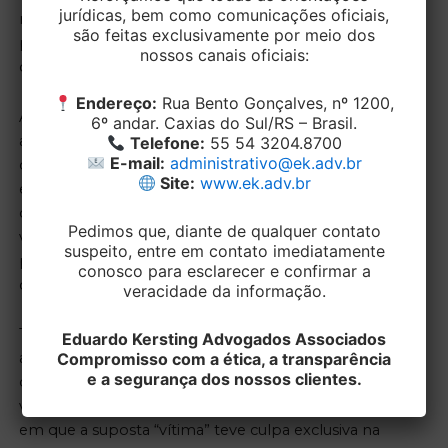
jurídicas, bem como comunicações oficiais,
responde “por seus empregados, serviçais e
são feitas exclusivamente por meio dos
prepostos, no exercício do trabalho que lhes
nossos canais oficiais:
competir, ou em razão dele”.
Endereço:
Rua Bento Gonçalves, nº 1200,
Assim, provada a culpa do condutor na ocorrência do
6º andar. Caxias do Sul/RS – Brasil.
acidente, e demonstrados pela vítima prejuízos
Telefone:
55 54 3204.8700
E-mail:
administrativo@ek.adv.br
ordem material ou de ordem moral, até mesmo
Site:
www.ek.adv.br
estética, o proprietário do veículo responderá
civilmente juntamente com o condutor perante a
Pedimos que, diante de qualquer contato
vítima – ressalvando-se, evidentemente, a
suspeito, entre em contato imediatamente
possibilidade de posterior ação regressiva contra o
conosco para esclarecer e confirmar a
condutor.
veracidade da informação.
Tal responsabilidade, cumpre ressaltar, poderá ser
Eduardo Kersting Advogados Associados
Compromisso com a ética, a transparência
afastada caso consiga o proprietário provar que agiu
e a segurança dos nossos clientes.
de forma diligente e que não falhou no momento de
vigiar a conduta do condutor; ou, ainda, nas hipóteses
em que a suposta “vítima” teve culpa exclusiva na