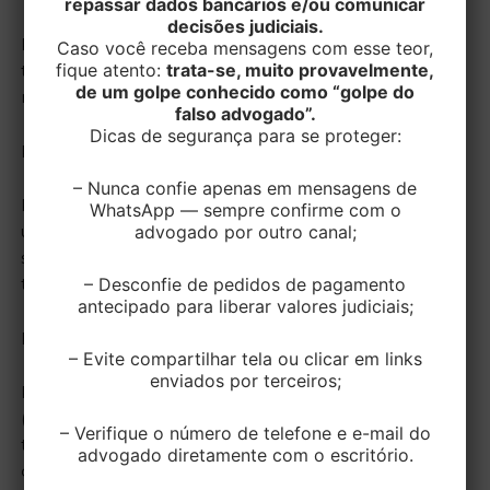
repassar dados bancários e/ou comunicar
decisões judiciais.
Pactuação da forma de cumprimento da jornada de
Caso você receba mensagens com esse teor,
fique atento:
trata-se, muito provavelmente,
trabalho, desde que não ultrapasse as atuais 220 horas
de um golpe conhecido como “golpe do
mensais.
falso advogado”.
Dicas de segurança para se proteger:
Parcelamento das férias
– Nunca confie apenas em mensagens de
Poderá ser parcelada em até três vezes, sendo que
WhatsApp — sempre confirme com o
advogado por outro canal;
uma das frações não pode ser inferior a duas
semanas. O pagamento das férias é proporcional ao
– Desconfie de pedidos de pagamento
tempo gozado pelo trabalhador.
antecipado para liberar valores judiciais;
Participação nos Lucros e Resultados (PLR)
– Evite compartilhar tela ou clicar em links
enviados por terceiros;
Pagamento da Participação nos Lucros e Resultados
(PLR) quando a empresa divulgar seus balancetes
– Verifique o número de telefone e e-mail do
trimestrais ou no limite dos prazos estipulados em lei,
advogado diretamente com o escritório.
desde que seja feito em pelo menos duas parcelas.