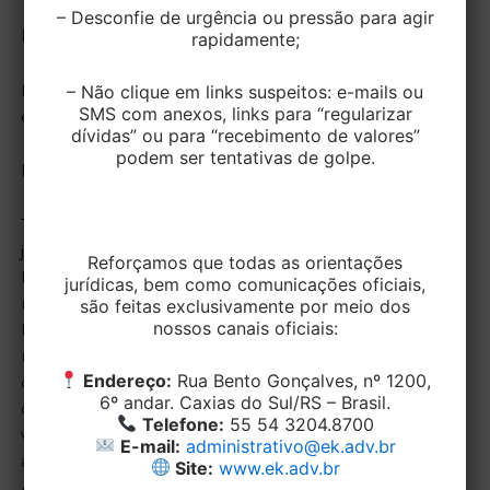
– Desconfie de urgência ou pressão para agir
Plano de cargos e salários
rapidamente;
– Não clique em links suspeitos: e-mails ou
Ficará a cargo das negociações entre trabalhadores e
SMS com anexos, links para “regularizar
empregadores.
dívidas” ou para “recebimento de valores”
podem ser tentativas de golpe.
Programa de Seguro-Emprego (PSE)
Trabalhadores e empregadores deverão decidir
juntos sobre a entrada no Programa de Seguro-
Reforçamos que todas as orientações
Emprego (PSE). Trata-se de uma reedição, com
jurídicas, bem como comunicações oficiais,
modificações, do Programa de Proteção ao
são feitas exclusivamente por meio dos
nossos canais oficiais:
Emprego lançado no governo Dilma Rousseff. A
medida permite a redução em até 30% da jornada e
Endereço:
Rua Bento Gonçalves, nº 1200,
do salário do trabalhador, ao mesmo tempo em que
6º andar. Caxias do Sul/RS – Brasil.
o governo compensa 50% da redução dos
Telefone:
55 54 3204.8700
vencimentos, limitado a 65% do valor máximo do
E-mail:
administrativo@ek.adv.br
auxílio-desemprego. A verba vem do Fundo de
Site:
www.ek.adv.br
Amparo ao Trabalhador (FAT).