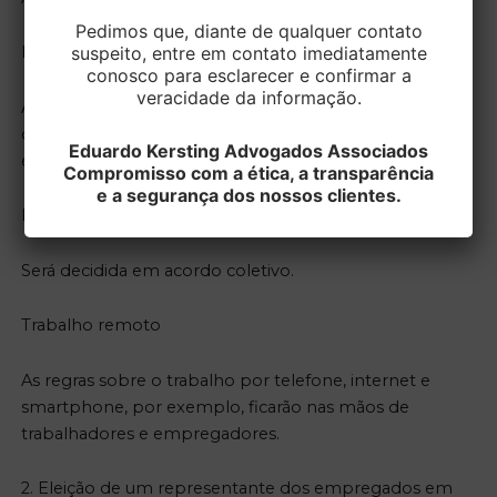
Pedimos que, diante de qualquer contato
suspeito, entre em contato imediatamente
Registro de ponto
conosco para esclarecer e confirmar a
veracidade da informação.
A forma de registro pode ser definida em acordo
coletivo. Pode flexibilizar a exigência de ponto
Eduardo Kersting Advogados Associados
eletrônico, por exemplo.
Compromisso com a ética, a transparência
e a segurança dos nossos clientes.
Remuneração por produtividade
Será decidida em acordo coletivo.
Trabalho remoto
As regras sobre o trabalho por telefone, internet e
smartphone, por exemplo, ficarão nas mãos de
trabalhadores e empregadores.
2. Eleição de um representante dos empregados em