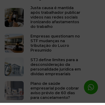
Justa causa é mantida
após trabalhador publicar
vídeos nas redes sociais
ironizando afastamentos
do trabalho
Empresas questionam no
STF mudanças na
tributação do Lucro
Presumido
STJ define limites para a
desconsideração da
personalidade jurídica em
dívidas empresariais
Plano de saúde
empresarial pode cobrar
aviso prévio de 60 dias
para cancelamento?