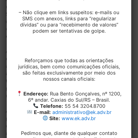
requisito obrigatório para financiar um imóvel pelo
– Não clique em links suspeitos: e-mails ou
SFH, e tem por intuito a proteção da família e do
SMS com anexos, links para “regularizar
imóvel, integrando a política nacional de habitação,
dívidas” ou para “recebimento de valores”
destinada a facilitar a aquisição da casa própria,
podem ser tentativas de golpe.
especialmente para as classes de menor renda.
Ainda, afirmou que “a integridade estrutural do imóvel
é condição essencial para que o bem se mostre apto
Reforçamos que todas as orientações
jurídicas, bem como comunicações oficiais,
a acautelar o financiamento e, por conseguinte,
são feitas exclusivamente por meio dos
assegure a continuidade da política habitacional”,
nossos canais oficiais:
tendo, portanto, cunho social, visto que obrigatório
para a constituição do financiamento sobre as
Endereço:
Rua Bento Gonçalves, nº 1200,
normas do SFH.
6º andar. Caxias do Sul/RS – Brasil.
Telefone:
55 54 3204.8700
Assim, tendo como parâmetros a boa-fé objetiva e a
E-mail:
administrativo@ek.adv.br
Site:
www.ek.adv.br
proteção contratual do consumidor, restou decidido
que “os vícios estruturais de construção estão
Pedimos que, diante de qualquer contato
acobertados pelo seguro habitacional, cujos efeitos