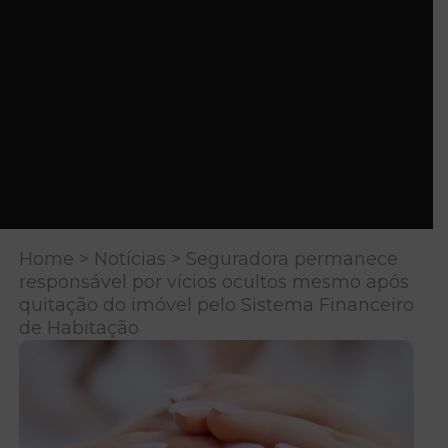
Home
>
Notícias
> Seguradora permanece
responsável por vícios ocultos mesmo após
quitação do imóvel pelo Sistema Financeiro
de Habitação