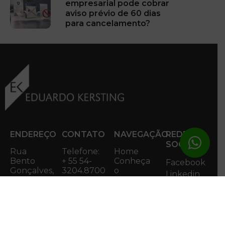
empresarial pode cobrar
aviso prévio de 60 dias
para cancelamento?
ENDEREÇO
CONTATO
NAVEGAÇÃO
REDES
SOCIAIS
Rua
Telefone:
Home
Bento
+ 55 54-
Conheça
Facebook
Gonçalves,
3204.8700
o
Linkedin
1200, 5º e
Email:
Escritório
6º andar -
contato@ek.adv.br
Nossos
Centro.
diferenciais
Caxias do
Especialidades
Notícias
Sul/RS