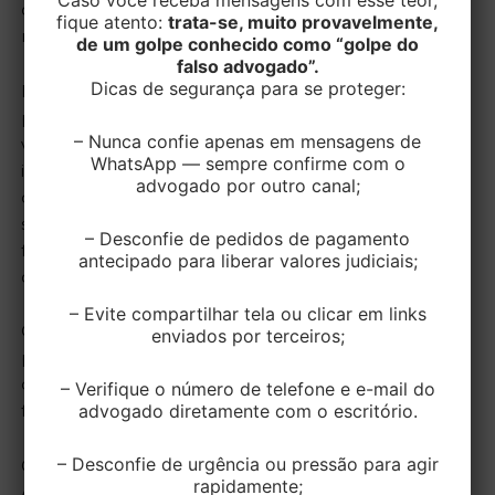
contratada junto com o financiamento fizesse os
fique atento:
trata-se, muito provavelmente,
reparos.
de um golpe conhecido como “golpe do
falso advogado”.
Dicas de segurança para se proteger:
Em primeiro grau, a seguradora foi condenada a
pagar aos autores da ação, a título de indenização, os
– Nunca confie apenas em mensagens de
valores individuais necessários à recuperação dos
WhatsApp — sempre confirme com o
imóveis. Todavia, o Tribunal de Justiça do Rio Grande
advogado por outro canal;
do Norte (TJRN) deu provimento ao recurso da
seguradora e julgou improcedente o pedido, sob o
– Desconfie de pedidos de pagamento
fundamento de que o contrato de seguro se extingue
antecipado para liberar valores judiciais;
com a quitação do contrato principal.
– Evite compartilhar tela ou clicar em links
Os compradores recorreram, então, ao STJ, que deu
enviados por terceiros;
provimento ao seu recurso e determinou a cobertura
do seguro para os vícios de construção que somente
– Verifique o número de telefone e e-mail do
advogado diretamente com o escritório.
foram revelados depois de quitado o financiamento.
– Desconfie de urgência ou pressão para agir
Como fundamento, a Ministra Relatora Nancy
rapidamente;
Andrighi ressaltou que o seguro habitacional é