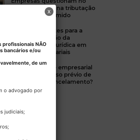
Empresas questionam no
STF mudanças na tributação
x
do Lucro Presumido
STJ define limites para a
desconsideração da
 profissionais NÃO
personalidade jurídica em
s bancários e/ou
dívidas empresariais
rovavelmente, de um
Plano de saúde empresarial
pode cobrar aviso prévio de
60 dias para cancelamento?
m o advogado por
 judiciais;
ros;