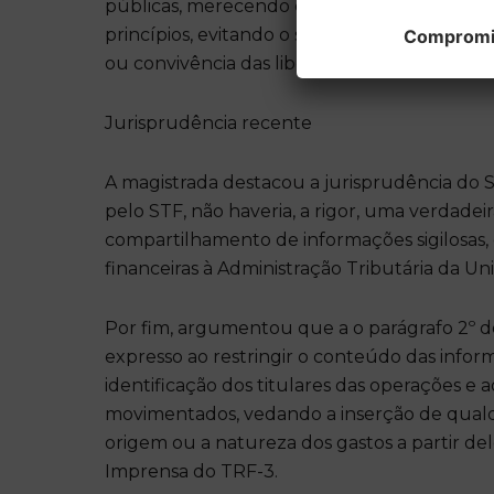
públicas, merecendo cuidadosa interpretaçã
princípios, evitando o sacrifício total de uns
Compromiss
ou convivência das liberdades públicas)”.
Jurisprudência recente
A magistrada destacou a jurisprudência do 
pelo STF, não haveria, a rigor, uma verdadei
compartilhamento de informações sigilosas, 
financeiras à Administração Tributária da Un
Por fim, argumentou que a o parágrafo 2º d
expresso ao restringir o conteúdo das inform
identificação dos titulares das operações 
movimentados, vedando a inserção de qualq
origem ou a natureza dos gastos a partir de
Imprensa do TRF-3.