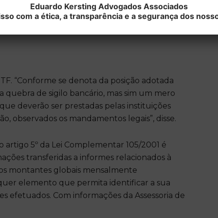
o, de forma a coordenar e harmonizar os
Eduardo Kersting Advogados Associados
 em relação aos outros (princípio da relatividade
o com a ética, a transparência e a segurança dos nosso
STF. “Conforme se denota da posição adotada
ra quebra de sigilo bancário, mas sim um mero
que deverão ser prestadas pelas instituições
ião, observados os mandamentos legais”, disse.
o artigo 5º da Lei Complementar 105/2001 é
ações transferidas a informes relacionados à
e aos montantes globais mensalmente
uer elemento que permita identificar a sua
les efetuados. Com informações da Assessoria de