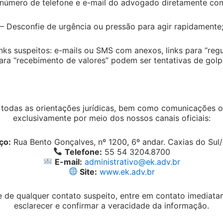
o número de telefone e e-mail do advogado diretamente com 
l, que têm o dever de preservar o sigilo dos
– Desconfie de urgência ou pressão para agir rapidamente
o já havia sido julgado improcedente em
nks suspeitos: e-mails ou SMS com anexos, links para “regu
tribuinte ingressou com recurso no TRF-3
ara “recebimento de valores” podem ser tentativas de golp
a ilegalidade da quebra de seu sigilo bancário
ilização de prova ilícita para embasar a
odas as orientações jurídicas, bem como comunicações ofi
exclusivamente por meio dos nossos canais oficiais:
do processo, desembargadora federal Consuelo
 reserva especial atenção à administração
ço:
Rua Bento Gonçalves, nº 1200, 6º andar. Caxias do Sul/R
al ao funcionamento do Estado, uma vez que é a
Telefone:
55 54 3204.8700
ua manutenção.
E-mail:
administrativo@ek.adv.br
Site:
www.ek.adv.br
ias individuais, nos quais está incluída a
e de qualquer contato suspeito, entre em contato imediat
evestem de caráter absoluto, cedendo, em razão
esclarecer e confirmar a veracidade da informação.
 conflitos entre as próprias liberdades