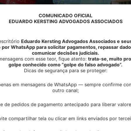
COMUNICADO OFICIAL
EDUARDO KERSTING ADVOGADOS ASSOCIADOS
s bancários de cidadão
ulga TRF-3
scritório
Eduardo Kersting Advogados Associados e seus
o por WhatsApp para solicitar pagamentos, repassar dado
itar às instituições financeiras, sem prévia
comunicar decisões judiciais.
ntos relacionados a operações bancárias de um
ensagens com esse teor, fique atento:
trata-se, muito p
tendimento, a 6ª Turma do Tribunal Regional
golpe conhecido como “golpe do falso advogado”.
Dicas de segurança para se proteger:
pelação de um contribuinte que pleiteava a
brança de Imposto de Renda Pessoa Física
apenas em mensagens de WhatsApp — sempre confirme co
ido baseada na quebra do seu sigilo bancário.
outro canal;
cia formada pelo Supremo Tribunal Federal em
e de pedidos de pagamento antecipado para liberar valores
a que permite ao Fisco acessar dados fiscais de
 votos a 2, a maioria do Plenário concluiu que a
vite compartilhar tela ou clicar em links enviados por tercei
ra de sigilo bancário, mas a transferência de