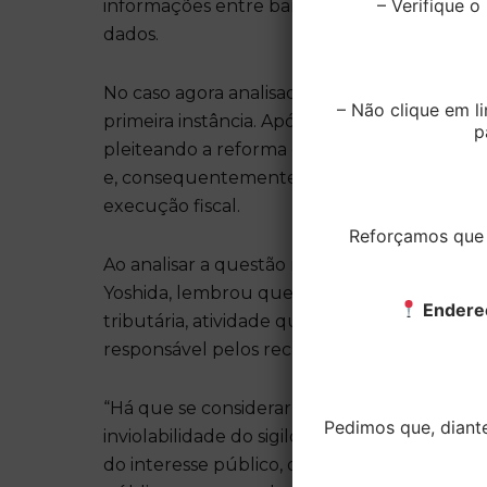
– Verifique 
informações entre bancos e a Receita Federa
dados.
No caso agora analisado pelo TRF-3, o pedid
– Não clique em li
primeira instância. Após esta decisão, o con
p
pleiteando a reforma da sentença, alegando 
e, consequentemente, a impossibilidade de ut
execução fiscal.
Reforçamos que t
Ao analisar a questão no TRF-3, a relatora 
Yoshida, lembrou que a Constituição Federal
Endere
tributária, atividade que considera essenci
responsável pelos recursos necessários à s
“Há que se considerar que os direitos e garant
Pedimos que, diant
inviolabilidade do sigilo de dados, não se r
do interesse público, ou até mesmo diante de