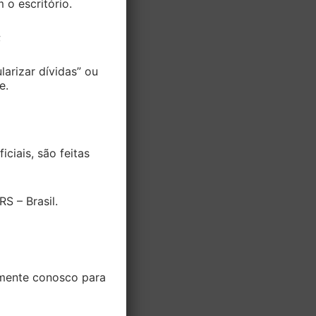
o escritório.
;
larizar dívidas” ou
e.
ciais, são feitas
S – Brasil.
amente conosco para