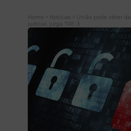
Home
>
Notícias
> União pode obter da
judicial, julga TRF-3