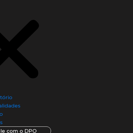
tório
alidades
o
as
ale com o DPO