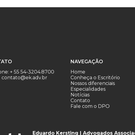
TATO
NAVEGAÇÃO
one: + 55 54-3204.8700
Home
: contato@ek.adv.br
Conheça o Escritório
Nossos diferenciais
Especialidades
Notícias
Contato
Fale com o DPO
Eduardo Kersting | Advogados Associ