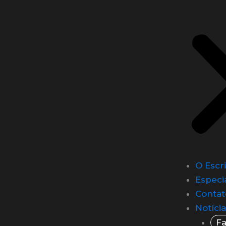
O Escri
Especi
Contat
Notíci
F