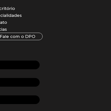
critório
cialidades
ato
cias
Fale com o DPO