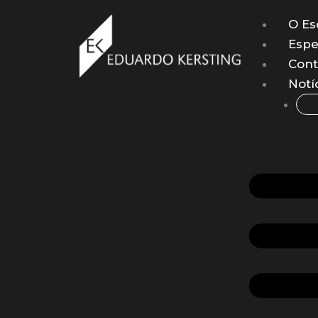
Ir
O Es
para
Espe
o
conteúdo
Cont
Notí