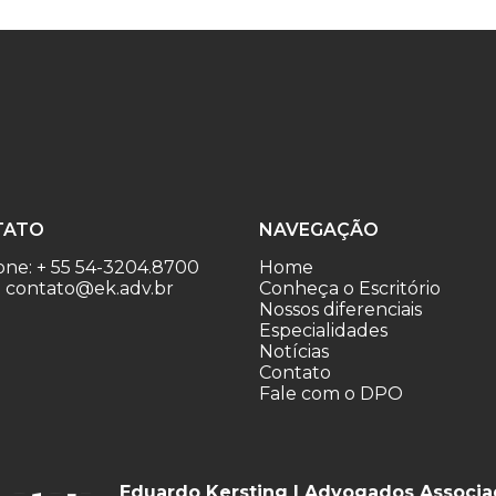
TATO
NAVEGAÇÃO
one: + 55 54-3204.8700
Home
: contato@ek.adv.br
Conheça o Escritório
Nossos diferenciais
Especialidades
Notícias
Contato
Fale com o DPO
Eduardo Kersting | Advogados Associ